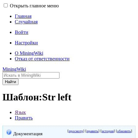
Открыть главное меню
Главная
Случайная
Войти
Настройки
О MiningWiki
Отказ от ответственности
MiningWiki
Найти
Шаблон:Str left
Язык
Править
[
просмотр
] [
править
] [
история
] [
обновить
]
Документация