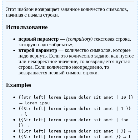
Этот шаблон возвращает заданное количество символов,
начиная с начала строки.
Использование
первый параметр
—
(compulsory)
текстовая строка,
которую надо «обрезать»;
второй параметр
— количество символов, которые
надо вернуть. Если это количество задано, как пустое
или некорректное значение, то возвращается пустая
строка. Если количество неопределено, то
возвращается первый символ строки.
Examples
{{Str left| lorem ipsum dolor sit amet | 10 }}
→
lorem ipsu
{{Str left| lorem ipsum dolor sit amet | 1 }}
→
l
{{Str left| lorem ipsum dolor sit amet | foo
→
}}
→
{{Str left| lorem ipsum dolor sit amet | }}
→
{{Str left| lorem ipsum dolor sit amet }}
l