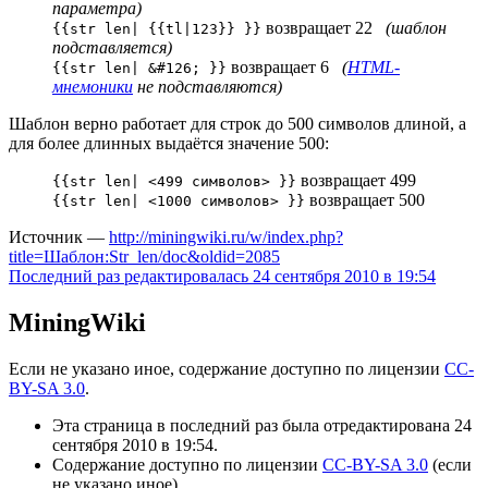
параметра)
возвращает 22
(шаблон
{{str len| {{tl|123}} }}
подставляется)
возвращает 6
(
HTML-
{{str len| &#126; }}
мнемоники
не подставляются)
Шаблон верно работает для строк до 500 символов длиной, а
для более длинных выдаётся значение 500:
возвращает 499
{{str len| <499 символов> }}
возвращает 500
{{str len| <1000 символов> }}
Источник —
http://miningwiki.ru/w/index.php?
title=Шаблон:Str_len/doc&oldid=2085
Последний раз редактировалась 24 сентября 2010 в 19:54
MiningWiki
Если не указано иное, содержание доступно по лицензии
CC-
BY-SA 3.0
.
Эта страница в последний раз была отредактирована 24
сентября 2010 в 19:54.
Содержание доступно по лицензии
CC-BY-SA 3.0
(если
не указано иное).