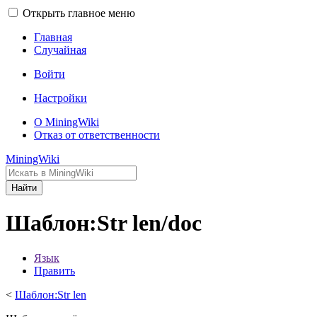
Открыть главное меню
Главная
Случайная
Войти
Настройки
О MiningWiki
Отказ от ответственности
MiningWiki
Найти
Шаблон:Str len/doc
Язык
Править
<
Шаблон:Str len