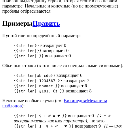
Шаблон выдаёт длину строки, которая стоит в его первом
параметре. Начальные и конечные (но не промежуточные)
пробелы отбрасываются.
Примеры
Править
Пустой или неопределённый параметр:
возвращает 0
{{str len}}
возвращает 0
{{str len|}}
возвращает 0
{{str len| }}
Обычные строки (в том числе со специальными символами):
возвращает 6
{{str len|ab cde}}
возвращает 7
{{str len| 1234567 }}
возвращает 6
{{str len| привет }}
возвращает 8
{{str len| §101. Ĉź }}
Некоторые особые случаи (см.
Википедия:Механизм
шаблонов
):
возвращает 0
(♀ + ♂
{{str len| ♀ + ♂ = ♥ }}
воспринимается как имя параметра)
, но зато
возвращает 9
(1 — имя
{{str len| 1= ♀ + ♂ = ♥ }}