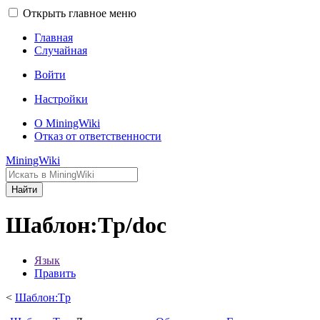
Открыть главное меню
Главная
Случайная
Войти
Настройки
О MiningWiki
Отказ от ответственности
MiningWiki
Найти
Шаблон:Tp/doc
Язык
Править
<
Шаблон:Tp