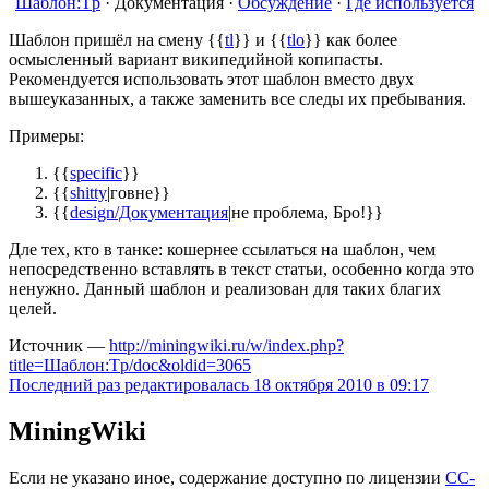
Шаблон:Tp
·
Документация
·
Обсуждение
·
Где используется
Шаблон пришёл на смену {{
tl
}} и {{
tlo
}} как более
осмысленный вариант википедийной копипасты.
Рекомендуется использовать этот шаблон вместо двух
вышеуказанных, а также заменить все следы их пребывания.
Примеры:
{{
specific
}}
{{
shitty
|говне}}
{{
design/Документация
|не проблема, Бро!}}
Дле тех, кто в танке: кошернее ссылаться на шаблон, чем
непосредственно вставлять в текст статьи, особенно когда это
ненужно. Данный шаблон и реализован для таких благих
целей.
Источник —
http://miningwiki.ru/w/index.php?
title=Шаблон:Tp/doc&oldid=3065
Последний раз редактировалась 18 октября 2010 в 09:17
MiningWiki
Если не указано иное, содержание доступно по лицензии
CC-