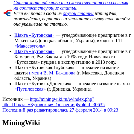
Cписок значений слова или словосочетания со ссылками
на соответствующие статьи
.
Если вы попали сюда из
другой статьи
MiningWiki,
пожалуйста, вернитесь и уточните ссылку так, чтобы
она указывала на статью.
Шахта «Бутовская»
— угледобывающее предприятие в г.
Макеевка (Донецкая область, Украина), входит в ГП
«Макеевуголь»
.
Шахта «Бутовская»
— угледобывающее предприятие в г.
Кемерово, РФ. Закрыта в 1998 году. Новая шахта
«Бутовская» пущена в эксплуатацию в 2013 году.
Шахта «Бутовская-Глубокая» — прежнее название
шахты
имени В. М. Бажанова
(г. Макеевка, Донецкая
область, Украина)
Шахта «Бутовка-Донецкая» — прежнее название шахты
«Путиловская»
(г. Донецка, Украина).
Источник —
http://miningwiki.ru/w/index.php?
title=Шахта_«Бутовская»_(значения)&oldid=30635
Последний раз редактировалась 27 февраля 2014 в 09:23
MiningWiki