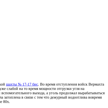
ской
шахты № 17-17 бис
. Во время отступления войск Вермахта
 уже слабой на то время мощности отгрузки угля на
и вспомогательного выхода, а уголь продолжал вырабатываться
а затоплена в связи с тем что дежурный водоотлива вовремя
е 80х.