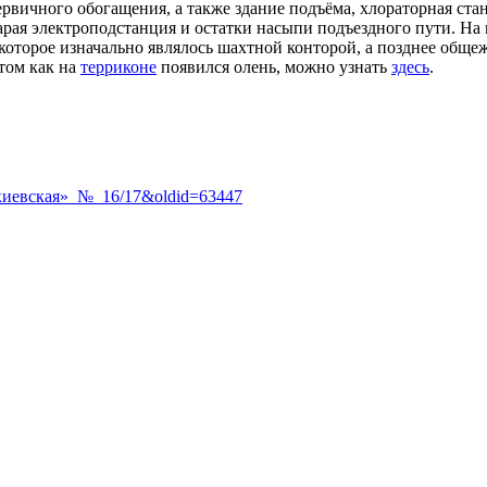
рвичного обогащения, а также здание подъёма, хлораторная ста
арая электроподстанция и остатки насыпи подъездного пути. На 
 которое изначально являлось шахтной конторой, а позднее общ
том как на
терриконе
появился олень, можно узнать
здесь
.
докиевская»_№_16/17&oldid=63447