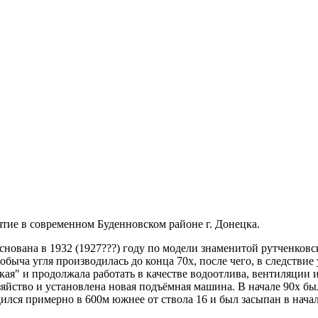
ие в современном Буденновском районе г. Донецка.
снована в 1932 (1927???) году по модели знаменитой рутченков
обыча угля производилась до конца 70х, после чего, в следствие
ая" и продолжала работать в качестве водоотлива, вентиляции 
йство и установлена новая подъёмная машина. В начале 90х был
ился примерно в 600м южнее от ствола 16 и был засыпан в начал