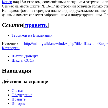
Копёр
над 16м стволом, совмещённый со зданием отгрузки и пе
Сейчас на месте шахты № 16-17 из строений осталась только ст
На первом фото на переднем плане видно двухэтажное здание,
данный момент является заброшенным и полуразрушенным. О 
Ссылки
[
править
]
Террикон на Викимапии
Источник —
http://miningwiki.ru/w/index.php?title=Шахта_«Ев
Категории
:
Шахты Донецка
Шахты СССР
Навигация
Действия на странице
Статья
Обсуждение
Править
История