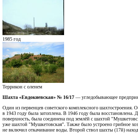
1985 год
Террикон с оленем
Шахта «Евдокиевская» № 16/17
— угледобывающее предприят
Один из первенцев советского комплексного шахтостроения. О
в 1943 году была затоплена. В 1946 году была восстановлена. Д
поверхность, была соединена под землёй с шахтой "Мушкетовск
уже шахтой "Мушкетовская". Также было устроено грибное хозя
не включил откачивание воды. Второй ствол шахты (17й) наход