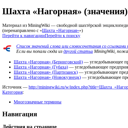
Шахта «Нагорная» (значения)
Материал из MiningWiki — свободной шахтёрской энциклопед
(перенаправлено с «
Шахта «Нагорная»
»)
Перейти к навигации
Перейти к поиску
Cписок значений слова или словосочетания со ссылкам
Если вы попали сюда из
другой статьи
MiningWiki, пожа
Шахта «Нагорная» (Беринговский)
— угледобывающее пре
Шахта «Нагорная» (Губаха)
— угледобывающее предприят
Шахта «Нагорная» (Партизанск)
— угледобывающее предп
Шахта «Нагорная» (Новокузнецк)
— угледобывающее пре
Источник —
http://miningwiki.ru/w/index.php?title=Шахта_«Наг
Категория
:
Многозначные термины
Навигация
Действия на странице