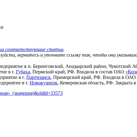
ии
и на соответствующие статьи
.
луйста, вернитесь и уточните ссылку так, чтобы она указывал
дприятие в п. Беринговский, Анадырский район, Чукотский А
ие в г.
Губаха
, Пермский край, РФ. Входила в состав ОАО
«Киз
риятие в г.
Партизанск
, Приморский край, РФ. Входила в ОАО
дприятие в г.
Новокузнецк
, Кемеровская область, РФ. Закрыта в 
орная»_(значения)&oldid=33573