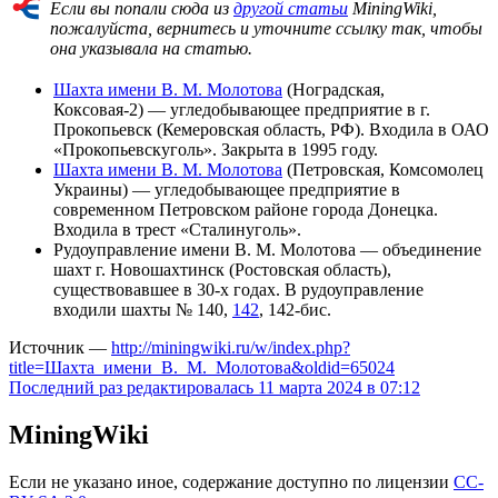
Если вы попали сюда из
другой статьи
MiningWiki,
пожалуйста, вернитесь и уточните ссылку так, чтобы
она указывала на статью.
Шахта имени В. М. Молотова
(Ноградская,
Коксовая-2) — угледобывающее предприятие в г.
Прокопьевск (Кемеровская область, РФ). Входила в ОАО
«Прокопьевскуголь». Закрыта в 1995 году.
Шахта имени В. М. Молотова
(Петровская, Комсомолец
Украины) — угледобывающее предприятие в
современном Петровском районе города Донецка.
Входила в трест «Сталинуголь».
Рудоуправление имени В. М. Молотова — объединение
шахт г. Новошахтинск (Ростовская область),
существовавшее в 30-х годах. В рудоуправление
входили шахты № 140,
142
, 142-бис.
Источник —
http://miningwiki.ru/w/index.php?
title=Шахта_имени_В._М._Молотова&oldid=65024
Последний раз редактировалась 11 марта 2024 в 07:12
MiningWiki
Если не указано иное, содержание доступно по лицензии
CC-