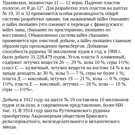
Уразовских, мощностью 11 — 12 верш. Падение пластов
пологое, от 8 до 12°. Для разработки этих пластов на шахтах
№ 19, 31 и 32 применяется особая разновидность общей
системы разработки лавами, так называемый tailles chassantes
и tailles montantes (что означает в переводе с французского:
tailles лавы, chassantes по простиранию, montantes по
восстанию). Обыкновенно система tailles chassantes
применяется при очистной добыче, a tailles montantes главным
образом при прохождении бремсбергов. Добывная
способность рудника 50 миллионов пудов в год; в 1900 г.
было добыто 31.228.479 пудов. Уголь пласта А пламенный,
содержит летучих веществ 26 — 29 %, золы 10 %, серы 1½%;
пласт С — кузнечный, летучих веществ на востоке 14 % и на
западе доходить до 30 %, золы 5 — 7 %, серы не более 1 %;
пласта Д — коксовый, летучих 19 — 21 %, золы — 9 %, серы
1½%, пласта Е — коксовый, летучих — 18 %, золы — 10 %,
серы — 1½%».
Добыча в 1912 году на шахте № 19 составляла 10 миллионов
пудов угля (или, в современном представлении, более 600
тыс. т). В 1914 году шахты Рутченковского рудника
приобретены Акционерным обществом Брянского
рельсопрокатного, железоделательного и механического
завода.