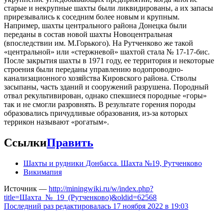
старые и некрупные шахты были ликвидированы, а их запасы
прирезывались к соседним более новым и крупным.
Например, шахты центрального района Донецка были
переданы в состав новой шахты Новоцентральная
(впоследствии им. М.Горького). На Рутченково же такой
«центральной» или «стержневой» шахтой стала № 17-17-бис.
После закрытия шахты в 1971 году, ее территория и некоторые
строения были переданы управлению водопроводно-
канализационного хозяйства Кировского района. Стволы
засыпаны, часть зданий и сооружений разрушена. Породный
отвал рекультивирован, однако спекшиеся породные «горы»
так и не смогли разровнять. В результате горения породы
образовались причудливые образования, из-за которых
террикон называют «рогатым».
Ссылки
Править
Шахты и рудники Донбасса. Шахта №19, Рутченково
Викимапия
Источник —
http://miningwiki.ru/w/index.php?
title=Шахта_№_19_(Рутченково)&oldid=62568
Последний раз редактировалась 17 ноября 2022 в 19:03