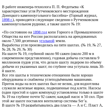
В работе инженера-технолога П. П. Федотьева «К
характеристике угля Рутченковского месторождения
Донецкого каменноугольного бассейна» (Горный журнал,
1898 г.
), приводятся следующие сведения о Рутченковском
каменноугольном руднике, а также шахте № 19:
«По состоянию на
1898 год
копи Горного и Промышленного
Общества на юге России располагались на арендованных
около 7,500 десятинах
угольной
земли.
Выработка угля производилась на пяти шахтах. (№ 19, № 27,
№ 28, № 29, № 30)
На шахте № 19, глубиной около 90 сажен (около 200 м в
современном представлении), годовая добыча составляла 9
миллионов пудов угля, что делало шахту лидером по объему
добычи из указанных шахт; по глубине она уступала лишь 30-
й шахте.
Все эти шахты в техническом отношении были хорошо
оборудованы и снабжены углеподъёмными машинами.
Приток воды на всех шахтах был не велик, для водоотлива
служили железные ящики, подвешенные под клети. Насосы
(один простой и один компоунд) установлены только в шахте
№ 19 на глубине почти 92 сажен; каждый насос в 50 сил. При
этой же шахте поставлен вентилятор системы Sеr’а.
В шахте № 19 разрабатывались два пласта — А и С. Пласт А,