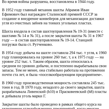
Во время войны разрушена, восстановлена в 1944 году.
В 1952 году главный механик шахты Абрамов Иван
Ефимович был награжден Сталинской премией СССР за
создание и внедрение конвейеров для механизации доставки
угля из очистных забоев на тонких угольных пластах.
Шахта входила в состав шахтоуправления № 19-31 (вместе с
шахтами № 14 и № 31), а после закрытия шахты № 31 в 1967
году — в состав шахтоуправления № 19-14. Станцией
погрузки была ст. Рутченково.
В 1954 году добыча на шахте составила 294 тыс. т угля, к 1960
году планировалась на уровне 260 тыс. т, а к 1975 году — на
уровне 252 тыс. т. Таким образом, шахта относилась к
средним по уровню добычи, и постепенно вырабатывала свои
запасы. Тем не менее, она стабильно работала на протяжении
почти ста лет, и была «поселкообразующим предприятием».
В 1960 году производственная мощность составляла 245 тыс.
тонн в год. В 1970 году, незадолго до своего закрытия, шахта
разрабатывала Ливенский (h10) и Прасковеевский (h8) пласты
и добывала уголь марки Г.
Закрытие шахты было проведено в рамках общего курса на
укрупнение угледобывающих предприятий, когда многие