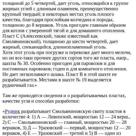
толщиной до 5 четвертей, дает уголь, относящийся к группе
жирных углей с длинным пламенем, преимущественно
крупный твердый; в некоторых местах уголь плохого
качества, благодаря прослойкам колчедана и породы,
толщиною до 8 вершков. Уголь пригоден главным образом
для котлов с умеренной тягой и для домашнего отопления.
Пласт С (Алексеевский, также известный как
Смоляниновский), толщиною до шести четвертей, дает
жирный, спекающийся, длиннопламенный уголь.
Хотя этот уголь при погрузке и перевозке дает много мелочи,
но он все-таки прочнее других сортов того же пласта, напр.,
шахты № 30. Особенно пригоден для паровозов и для
постоянных паровиков; годен и для комнатного отопления.
Не дает легкоплавкого шлака. Пласт В в этой шахте не
разрабатывается. Местами в шахте № 19 выделяется
рудничный газ.»
Там же приводятся сведения и о разрабатываемых пластах,
качестве угля и способах разработки:
«
Рудник
разрабатывает Смольяниновскую свиту пластов в
количестве 4: 1) А — Ливенский, мощностью 12 — 24 верш.,
2) С — Смольяниновский — главный, мощностью 20 — 28
вершков, 3) Д — Уразовский — первый, мощностью 12 — 20
вершков, 4) Е — Уразовский — третий и 5) В — один из