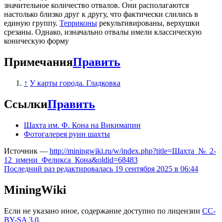
значительное количество отвалов. Они располагаются
настолько близко друг к другу, что фактически слились в
единую группу.
Терриконы
рекультивированы, верхушки
срезаны. Однако, изначально отвалы имели классическую
коническую форму
Примечания
Править
↑
У карты города. Гладковка
Ссылки
Править
Шахта им. Ф. Кона на Викимапии
Фотогалерея руин шахты
Источник —
http://miningwiki.ru/w/index.php?title=Шахта_№_2-
12_имени_Феликса_Кона&oldid=68483
Последний раз редактировалась 19 сентября 2025 в 06:44
MiningWiki
Если не указано иное, содержание доступно по лицензии
CC-
BY-SA 3.0
.