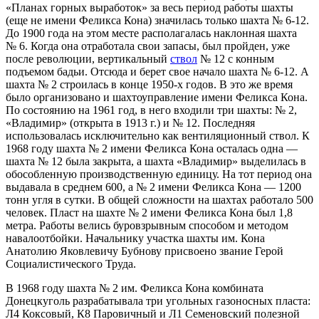
«Планах горных выработок» за весь период работы шахты
(еще не имени Феликса Кона) значилась только шахта № 6-12.
До 1900 года на этом месте располагалась наклонная шахта
№ 6. Когда она отработала свои запасы, был пройден, уже
после революции, вертикальный
ствол
№ 12 с конным
подъемом бадьи. Отсюда и берет свое начало шахта № 6-12. А
шахта № 2 строилась в конце 1950-х годов. В это же время
было организовано и шахтоуправление имени Феликса Кона.
По состоянию на 1961 год, в него входили три шахты: № 2,
«Владимир» (открыта в 1913 г.) и № 12. Последняя
использовалась исключительно как вентиляционный ствол. К
1968 году шахта № 2 имени Феликса Кона осталась одна —
шахта № 12 была закрыта, а шахта «Владимир» выделилась в
обособленную производственную единицу. На тот период она
выдавала в среднем 600, а № 2 имени Феликса Кона — 1200
тонн угля в сутки. В общей сложности на шахтах работало 500
человек. Пласт на шахте № 2 имени Феликса Кона был 1,8
метра. Работы велись буровзрывным способом и методом
навалоотбойки. Начальнику участка шахты им. Кона
Анатолию Яковлевичу Бубнову присвоено звание Герой
Социалистического Труда.
В 1968 году шахта № 2 им. Феликса Кона комбината
Донецкуголь разрабатывала три угольных газоносных пласта:
Л4 Коксовый, К8 Паровичный и Л1 Семеновский полезной