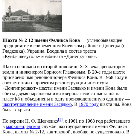
Шахта № 2-12 имени Феликса Кона
— угледобывающее
предприятие в современном Киевском районе г. Донецка (п.
Гладковка), Украина. Входила в состав треста
«Куйбышевуголь» комбината «Донецкуголь».
Шахта основана во второй половине XIX века арендатором
земли и инженером Борисом Гладковым. В 20-е годы шахте
присвоено имя революционера Феликса Кона. В 1968 году в
соответствии с проектом реконструкции института
«Донгипрошахт» шахты имени Засядько и имени Кона были
сбиты двумя параллельними квершлагами с пласта m2 на
пласт k8 и объединены в одну производственную единицу —
шахтоуправление имени Засядько
. В
1970 году
шахта им. Кона
была закрыта.
[1]
По версии Н. Ф. Шевченко
, с 1961 по 1968 год работавшего
в
маркшейдерской
службе шахтоуправления имени Феликса
Кона, шахты № 2-12, как таковой, вообще не существовало. В