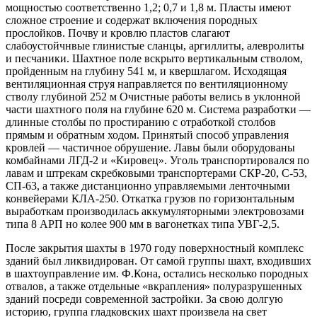
мощностью соответственно 1,2; 0,7 и 1,8 м. Пласты имеют
сложное строение и содержат включения породных
прослойков. Почву и кровлю пластов слагают
слабоустойчнвые глинистые сланцы, аргиллиты, алевролиты
и песчаники. Шахтное поле вскрыто вертикальным стволом,
пройденным на глубину 541 м, и квершлагом. Исходящая
вентиляционная струя направляется по вентиляционному
стволу глубиной 252 м Очистные работы велись в уклонной
части шахтного поля на глубине 620 м. Система разработки —
длинные столбы по простиранию с отработкой столбов
прямым и обратным ходом. Принятый способ управления
кровлей — частичное обрушение. Лавы были оборудованы
комбайнами ЛГД-2 и «Кировец». Уголь транспортировался по
лавам и штрекам скребковыми транспортерами СКР-20, С-53,
СП-63, а также дистанционно управляемыми ленточными
конвейерами КЛА-250. Откатка грузов по горизонтальным
выработкам производилась аккумуляторными электровозами
типа 8 АРП но колее 900 мм в вагонетках типа УВГ-2,5.
После закрытия шахты в 1970 году поверхностный комплекс
зданий был ликвидирован. От самой группы шахт, входивших
в шахтоуправление им. Ф.Кона, остались несколько породных
отвалов, а также отдельные «вкрапления» полуразрушенных
зданий посреди современной застройки. За свою долгую
историю, группа гладковских шахт произвела на свет