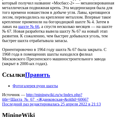
который получил название «Мосбасс-2» — механизированная
металлическая подвижная крепь. Эта модернизация была для
того времени новшеством в добыче угля. Лавы, крепящиеся
лесом, переводились на крепление металлом. Впервые такое
крепление применили на богородицкой шахте № 4. Затем в
лавах на
шахте № 66
, а спустя несколько месяцев — на шахте
№ 67. Новая разработка вывела шахту № 67 на новый этап
развития. К сожалению, чем быстрее добывался уголь, тем
быстрее шахта отрабатывала запасы.
Ориентировочно в 1964 году шахта № 67 была закрыта. С
1968 года в помещениях шахты находился филиал
Московского Пресненского машиностроительного завода
(закрыт в 2000-ых годах).
Ссылки
Править
Фотогалерея руин шахты
Источник —
http://miningwiki.ru/w/index.php?
title=Шахта_№_67_«Жданковская»&oldid=60667
Последний раз редактировалась 25 апреля 2022 в 21:13
MiningWiki