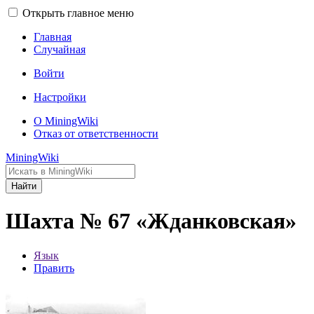
Открыть главное меню
Главная
Случайная
Войти
Настройки
О MiningWiki
Отказ от ответственности
MiningWiki
Найти
Шахта № 67 «Жданковская»
Язык
Править