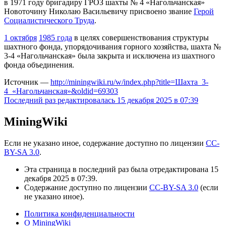
в 1971 году бригадиру ГРОЗ шахты № 4 «Нагольчанская»
Новоточину Николаю Васильевичу присвоено звание
Герой
Социалистического Труда
.
1 октября
1985 года
в целях совершенствования структуры
шахтного фонда, упорядочивания горного хозяйства, шахта №
3-4 «Нагольчанская» была закрыта и исключена из шахтного
фонда объединения.
Источник —
http://miningwiki.ru/w/index.php?title=Шахта_3-
4_«Нагольчанская»&oldid=69303
Последний раз редактировалась 15 декабря 2025 в 07:39
MiningWiki
Если не указано иное, содержание доступно по лицензии
CC-
BY-SA 3.0
.
Эта страница в последний раз была отредактирована 15
декабря 2025 в 07:39.
Содержание доступно по лицензии
CC-BY-SA 3.0
(если
не указано иное).
Политика конфиденциальности
О MiningWiki