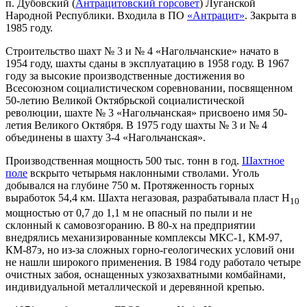
п. Дубовский (
Антрацитовский горсовет
) Луганской
Народной Республики. Входила в ПО
«Антрацит»
. Закрыта в
1985 году.
Строительство шахт № 3 и № 4 «Нагольчанские» начато в
1954 году, шахты сданы в эксплуатацию в 1958 году. В 1967
году за высокие производственные достижения во
Всесоюзном социалистическом соревновании, посвященном
50-летию Великой Октябрьской социалистической
революции, шахте № 3 «Нагольчанская» присвоено имя 50-
летия Великого Октября. В 1975 году шахты № 3 и № 4
объединены в шахту 3-4 «Нагольчанская».
Производственная мощность 500 тыс. тонн в год.
Шахтное
поле
вскрыто четырьмя наклонными стволами. Уголь
добывался на глубине 750 м. Протяженность горных
выработок 54,4 км. Шахта негазовая, разрабатывала пласт Н
10
мощностью от 0,7 до 1,1 м не опасный по пыли и не
склонный к самовозгоранию. В 80-х на предприятии
внедрялись механизированные комплексы МКС-1, КМ-97,
КМ-87э, но из-за сложных горно-геологических условий они
не нашли широкого применения. В 1984 году работало четыре
очистных забоя, оснащенных узкозахватными комбайнами,
индивидуальной металлической и деревянной крепью.