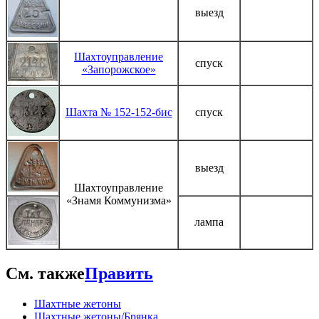
выезд
Шахтоуправление
спуск
«Запорожское»
Шахта № 152-152-бис
спуск
выезд
Шахтоуправление
«Знамя Коммунизма»
лампа
См. также
Править
Шахтные жетоны
Шахтные жетоны/Брянка