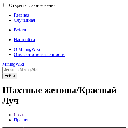
Открыть главное меню
Главная
Случайная
Войти
Настройки
О MiningWiki
Отказ от ответственности
MiningWiki
Найти
Шахтные жетоны/Красный
Луч
Язык
Править