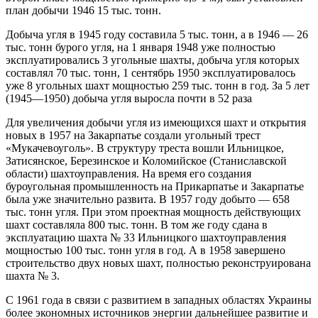
план добычи 1946 15 тыс. тонн.
Добыча угля в 1945 году составила 5 тыс. тонн, а в 1946 — 26
тыс. тонн бурого угля, на 1 января 1948 уже полностью
эксплуатировались 3 угольные шахты, добыча угля которых
составлял 70 тыс. тонн, 1 сентябрь 1950 эксплуатировалось
уже 8 угольных шахт мощностью 259 тыс. тонн в год. За 5 лет
(1945—1950) добыча угля выросла почти в 52 раза
Для увеличения добычи угля из имеющихся шахт и открытия
новых в 1957 на Закарпатье создали угольный трест
«Мукачевоуголь». В структуру треста вошли Ильницкое,
Затисянское, Березинское и Коломийское (Станиславской
области) шахтоуправления. На время его создания
буроугольная промышленность на Прикарпатье и Закарпатье
была уже значительно развита. В 1957 году добыто — 658
тыс. тонн угля. При этом проектная мощность действующих
шахт составляла 800 тыс. тонн. В том же году сдана в
эксплуатацию шахта № 33 Ильницкого шахтоуправления
мощностью 100 тыс. тонн угля в год. А в 1958 завершено
строительство двух новых шахт, полностью реконструирована
шахта № 3.
С 1961 года в связи с развитием в западных областях Украины
более экономных источников энергии дальнейшее развитие и