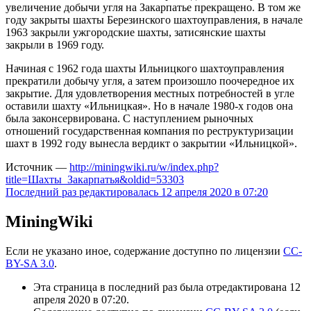
увеличение добычи угля на Закарпатье прекращено. В том же
году закрыты шахты Березинского шахтоуправления, в начале
1963 закрыли ужгородские шахты, затисянские шахты
закрыли в 1969 году.
Начиная с 1962 года шахты Ильницкого шахтоуправления
прекратили добычу угля, а затем произошло поочередное их
закрытие. Для удовлетворения местных потребностей в угле
оставили шахту «Ильницкая». Но в начале 1980-х годов она
была законсервирована. С наступлением рыночных
отношений государственная компания по реструктуризации
шахт в 1992 году вынесла вердикт о закрытии «Ильницкой».
Источник —
http://miningwiki.ru/w/index.php?
title=Шахты_Закарпатья&oldid=53303
Последний раз редактировалась 12 апреля 2020 в 07:20
MiningWiki
Если не указано иное, содержание доступно по лицензии
CC-
BY-SA 3.0
.
Эта страница в последний раз была отредактирована 12
апреля 2020 в 07:20.