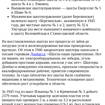
шахта № 4 в с. Раковец.
Вышковское шахтоуправление — шахты Евергельт № 5
и Шаян № 6.
Мукачевское шахтоуправление (далее Березинское)
включало шахту «Березинская», заложенную в 1945
году, две местные шахты № 1 и 2, шахту № 32 в
Ужгороде (на месте нынешнего коньячного комбината)
и шахту Коломийская в Станиславской области.
На восстановленных шахтах все процессы от забоя до
погрузки угля в железнодорожные вагоны проводилась
вручную. Об этом в 1946 закарпатские шахтеры написали в
письме горнякам
Донбасса
: «Шахты наши примитивные. Нет
ни машин, ни электрооборудования, ни лебедок, уголь
добываем простыми кирками, насосов у нас нет». Шахтеры
Донбасса немедленно откликнулись, приехали специалисты и
квалифицированные рабочие, привезли современную
технику. За годы пятилетки все шахты были снабжены
машинами и механизмами. Техническое оснащение шахт
обеспечило рост угледобычи в области.
За 1945 год из шахт Ильница № 1 и Кременная № 3 добыто
2379 тонн. Учитывая характер залегания пластов угля
(мощностью примерно 2 м, а ниже на 3,5 м расположен
второй пласт мощностью примерно 0,9-1 м), был установлен