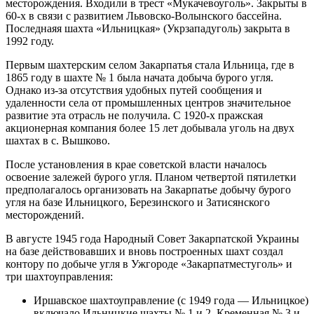
месторождения. Входили в трест «Мукачевоуголь». Закрыты в
60-х в связи с развитием Львовско-Волынского бассейна.
Последнаяя шахта «Ильницкая» (Укрзападуголь) закрыта в
1992 году.
Первым шахтерским селом Закарпатья стала Ильница, где в
1865 году в шахте № 1 была начата добыча бурого угля.
Однако из-за отсутствия удобных путей сообщения и
удаленности села от промышленных центров значительное
развитие эта отрасль не получила. С 1920-х пражская
акционерная компания более 15 лет добывала уголь на двух
шахтах в с. Вышково.
После установления в крае советской власти началось
освоение залежей бурого угля. Планом четвертой пятилетки
предполагалось организовать на Закарпатье добычу бурого
угля на базе Ильницкого, Березинского и Затисянского
месторождений.
В августе 1945 года Народный Совет Закарпатской Украины
на базе действовавших и вновь построенных шахт создал
контору по добыче угля в Ужгороде «Закарпатместуголь» и
три шахтоуправления:
Иршавское шахтоуправление (с 1949 года — Ильницкое)
включало Ильницкие шахты № 1 и 2, Кременная № 3 и