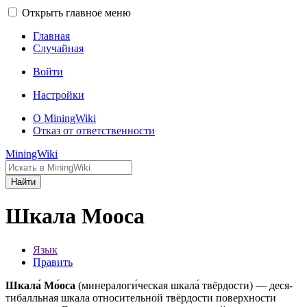
Открыть главное меню
Главная
Случайная
Войти
Настройки
О MiningWiki
Отказ от ответственности
MiningWiki
Найти
Шкала Мооса
Язык
Править
Шкала́ Мо́оса
(ми­не­ра­ло­ги́­че­ская шка­ла́ твёр­до­сти) — де­ся­
ти­балль­ная шка­ла от­но­си­тель­ной твёр­до­сти поверхности