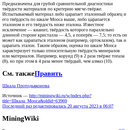
Предназначена для грубой сравнительной диагностики
твёрдости материалов по критерию мягче-твёрже.
Испытываемый материал либо царапает эталонный образец и
его твёрдость по шкале Мооса выше, либо царапается
эталоном и его твёрдость ниже эталона. Известное
исключение — кианит, твёрдость которого параллельно
длинной стороне кристалла — 4,5, а поперёк — 7,5; то есть он
может как царапаться эталоном (например, ортоклазом), так и
царапать эталон. Таким образом, оценка по шкале Мооса
характеризует только относительную твёрдость минералов
или материалов. Например, корунд (9) в 2 раза твёрже топаза
(8), но при этом в 4 раза менее твёрдый, чем алмаз (10).
См. также
Править
Шкала Протодьяконова
Источник —
http://miningwiki.ru/w/index.php?
title=Шкала_Мооса&oldid=63969
Последний раз редактировалась 20 августа 2023 в 06:07
MiningWiki