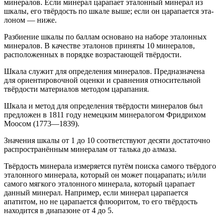
минералов. Ес­ли ми­не­рал ца­ра­па­ет эталонный минерал из
шкалы, его твёр­дость по шкале вы­ше; ес­ли он ца­ра­па­ет­ся эта­
ло­ном — ни­же.
Разбиение шкалы по баллам основано на наборе эталонных
минералов. В качестве эталонов приняты 10 минералов,
расположенных в порядке возрастающей твёрдости.
Шкала служит для определения минералов. Предназначена
для ориентировочной оценки и сравнения относительной
твёрдости материалов методом царапания.
Шкала и метод для определения твёрдости минералов был
предложен в 1811 году немецким минералогом Фридрихом
Моосом (1773—1839).
Значения шкалы от 1 до 10 соответствуют десяти достаточно
распространённым минералам от талька до алмаза.
Твёрдость минерала измеряется путём поиска самого твёрдого
эталонного минерала, который он может поцарапать; и/или
самого мягкого эталонного минерала, который царапает
данный минерал. Например, если минерал царапается
апатитом, но не царапается флюоритом, то его твёрдость
находится в диапазоне от 4 до 5.