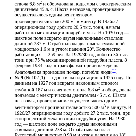
2
ствола 6,8 м
и оборудована подъемом с электрическим
двигателем 45 л. с. Шахта негазовая, проветривание
осуществлялось одним вентилятором
3
производительностью 200 м
в минуту. В 1926/27
операционном году добыто 20,5 тыс. тонн, начаты
работы по механизации подрубки угля. На 1930 год —
шахтное поле вскрыто двумя наклонными стволами
длинной 287 м. Отрабатывала два пласта суммарной
мощностью 1,6 м и углом падения 20°. Количество
работающих — 259 чел. За 1929/30 год добыто 36 тыс.
тонн при 75 % механизированной подрубки пласта. 8
февраля 1933 года в трансформаторной камере ш.
[1]
Анатольевка произошел пожар, погибли люди
.
№ 9
(№ 102 Д) — сдана в эксплуатацию в 1925 году. По
данным на 1927 год вскрыта наклонным стволом
2
глубиной 187 м и сечением ствола 6,8 м
и оборудована
подъемом с электрическим двигателем 45 л. с. Шахта
негазовая, проветривание осуществлялось одним
3
вентилятором производительностью 500 м
в минуту. В
1926/27 операционном году добыто 27,2 тыс. тонн, при
стопроцентной механизации подрубки угля. На 1930
год — шахтное поле вскрыто двумя наклонными
стволами длинной 238 м. Отрабатывала пласт
Бутовский мощностью 0,98 м и углом падения до 18°.