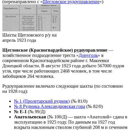
(перенаправлено с «
Щегловское рудоуправление
»)
Шахты Щегловского р/у на
апрель 1923 года
Щегловское (Красногвардейское) рудоуправление
—
хозяйственное подразделение треста «
Донуголь
» в
современном Красногвардейском районе г. Макеевки
Донецкой области. В августе 1923 года добыто 567000 пудов
угля, при числе работающих 2468 человек, в том числе
забойщиков 264 человека.
Рудоуправление включало следующие шахты (по состоянию
на 1928 год):
№ 1 (Пролетарский рудник)
(№ 81/0)
№ 8 Рудника Александровская гора
(№ 82/0)
№ Е-1
(№ 99/Д)
Анатольевская
(№ 100/Д) — шахта «Анатолий» сдана в
эксплуатацию в 1925 году. По данным на 1927 год
вскрыта наклонным стволом глубиной 208 м и сечением