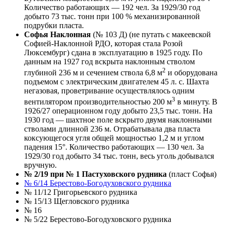
Количество работающих — 192 чел. За 1929/30 год
добыто 73 тыс. тонн при 100 % механизированной
подрубки пласта.
Софья Наклонная
(№ 103 Д) (не путать с макеевской
Софией-Наклонной РДО, которая стала Розой
Люксембург) сдана в эксплуатацию в 1925 году. По
данным на 1927 год вскрыта наклонным стволом
2
глубиной 236 м и сечением ствола 6,8 м
и оборудована
подъемом с электрическим двигателем 45 л. с. Шахта
негазовая, проветривание осуществлялось одним
3
вентилятором производительностью 200 м
в минуту. В
1926/27 операционном году добыто 23,5 тыс. тонн. На
1930 год — шахтное поле вскрыто двумя наклонными
стволами длинной 236 м. Отрабатывала два пласта
коксующегося угля общей мощностью 1,2 м и углом
падения 15°. Количество работающих — 130 чел. За
1929/30 год добыто 34 тыс. тонн, весь уголь добывался
вручную.
№ 2/19 при № 1 Пастуховского рудника
(пласт Софья)
№ 6/14 Берестово-Богодуховского рудника
№ 11/12 Григорьевского рудника
№ 15/13 Щегловского рудника
№ 16
№ 5/22 Берестово-Богодуховского рудника