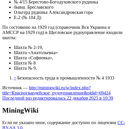
№ 4/15 Берестово-Богодуховского рудника
бывш. Бреславского
Ольгерд рудника Александровская гора
Е-2 (№ 104 Д)
По состоянию на 1929 год (справочник Вся Украина и
АМССР на 1929 год) в Щегловское рудоуправление входили
шахты:
Шахта № 2-19,
Шахта «Анатольевка»
Шахта «Софиевка»,
Шахта № 8
Шахта № 9.
↑
Безопасность труда в промышленности № 4 1933
Источник —
http://miningwiki.ru/w/index.php?
title=Красногвардейское_рудоуправление&oldid=69424
Последний раз редактировалась 22 декабря 2025 в 10:39
MiningWiki
Если не указано иное, содержание доступно по лицензии
CC-
BY-SA 3.0
.