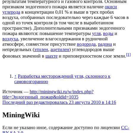
результатам температурного и газового контроля. Основным
признаком эндогенного пожара является наличие
окиси
углерода
в концентрации 0,01 % и выше в трех пробах
воздуха, отобранных последовательно через каждые 6 часов в
одной из точек контроля (в том числе в выработанном
пространстве). Дополнительными признаками эндогенного
пожара являются: повышение температуры
угля
,
воды
и
воздуха
, увеличение влагосодержания в рудничной
атмосфере, совместное присутствие
водорода
,
радона
и
непредельных (
этилен
,
ацетилен
) углеводородов выше
[1]
фоновых значений в
шахте
и приповерхностном слое земли.
↑
Разработка месторождений угля, склонного к
самовозгоранию
Источник —
http://miningwiki.ru/w/index.php?
title=Эндогенный_пожар&oldid=1035
Последний раз редактировалась 23 августа 2010 в 14:16
MiningWiki
Если не указано иное, содержание доступно по лицензии
CC-
BY-SA 3.0
.