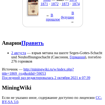
1871
·
1872
·
1873
·
1874
В
←
В
будущее
прошлое
→
Аварии
Править
2 августа
— взрыв метана на шахте Segen-Gottes-Schacht
und Neuhoffnungsschacht (Саксония,
Германия
), погибло
276 горняков
Источник —
http://miningwiki.ru/w/index.php?
title=1869_год&oldid=59053
Последний раз редактировалась 2 октября 2021 в 07:39
MiningWiki
Если не указано иное, содержание доступно по лицензии
CC-
BY-SA 3.0
.