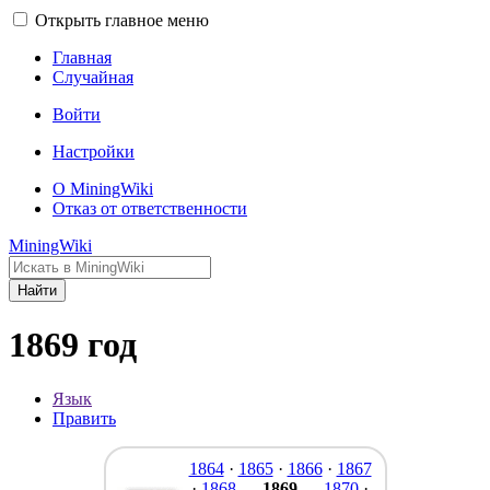
Открыть главное меню
Главная
Случайная
Войти
Настройки
О MiningWiki
Отказ от ответственности
MiningWiki
Найти
1869 год
Язык
Править
1864
·
1865
·
1866
·
1867
·
1868
—
1869
—
1870
·