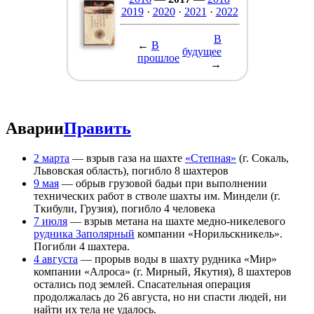
2019
·
2020
·
2021
·
2022
В
←
В
будущее
прошлое
→
Аварии
Править
2 марта
— взрыв газа на шахте
«Степная»
(г. Сокаль,
Львовская область), погибло 8 шахтеров
9 мая
— обрыв грузовой бадьи при выполнении
технических работ в стволе шахты им. Миндели (г.
Ткибули, Грузия), погибло 4 человека
7 июля
— взрыв метана на шахте медно-никелевого
рудника Заполярный
компании «Норильскникель».
Погибли 4 шахтера.
4 августа
— прорыв воды в шахту рудника «Мир»
компании «Алроса» (г. Мирный, Якутия), 8 шахтеров
остались под землей. Спасательная операция
продолжалась до 26 августа, но ни спасти людей, ни
найти их тела не удалось.