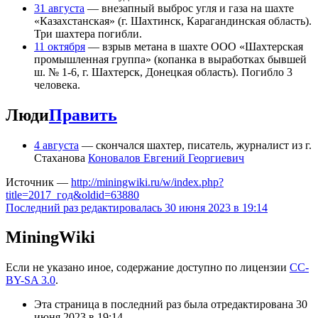
31 августа
— внезапный выброс угля и газа на шахте
«Казахстанская» (г. Шахтинск, Карагандинская область).
Три шахтера погибли.
11 октября
— взрыв метана в шахте ООО «Шахтерская
промышленная группа» (копанка в выработках бывшей
ш. № 1-6, г. Шахтерск, Донецкая область). Погибло 3
человека.
Люди
Править
4 августа
— скончался шахтер, писатель, журналист из г.
Стаханова
Коновалов Евгений Георгиевич
Источник —
http://miningwiki.ru/w/index.php?
title=2017_год&oldid=63880
Последний раз редактировалась 30 июня 2023 в 19:14
MiningWiki
Если не указано иное, содержание доступно по лицензии
CC-
BY-SA 3.0
.
Эта страница в последний раз была отредактирована 30
июня 2023 в 19:14.