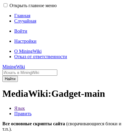
Открыть главное меню
Главная
Случайная
Войти
Настройки
О MiningWiki
Отказ от ответственности
MiningWiki
Найти
MediaWiki:Gadget-main
Язык
Править
Все основные скрипты сайта
(сворачивающиеся блоки и
т.п.).