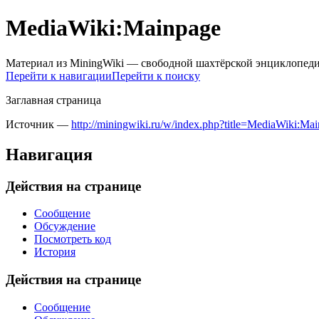
MediaWiki:Mainpage
Материал из MiningWiki — свободной шахтёрской энциклопед
Перейти к навигации
Перейти к поиску
Заглавная страница
Источник —
http://miningwiki.ru/w/index.php?title=MediaWiki:M
Навигация
Действия на странице
Сообщение
Обсуждение
Посмотреть код
История
Действия на странице
Сообщение