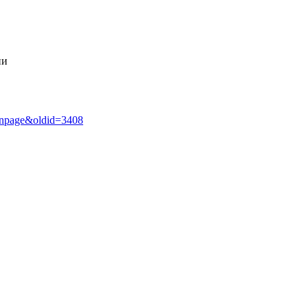
ии
ainpage&oldid=3408