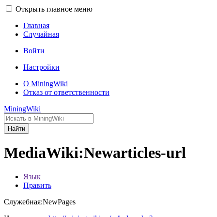
Открыть главное меню
Главная
Случайная
Войти
Настройки
О MiningWiki
Отказ от ответственности
MiningWiki
Найти
MediaWiki:Newarticles-url
Язык
Править
Служебная:NewPages