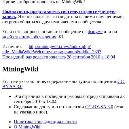
Привет, добро пожаловать на MiningWiki!
Пожалуйста, представьтесь системе, создайте учётную
запись
. Это позволит легко следить за вашими изменениями,
открыто общаться с другими членами сообщества.
Если есть вопросы, оставьте сообщение на
форуме
или на
моей странице обсуждения
. $3
Источник —
http://miningwiki.ru/w/index.php?
title=MediaWiki:Welcome-message-anon&oldid=2393
Последний раз редактировалась 28 сентября 2010 в 18:04
MiningWiki
Если не указано иное, содержание доступно по лицензии
CC-
BY-SA 3.0
.
Эта страница в последний раз была отредактирована 28
сентября 2010 в 18:04.
Содержание доступно по лицензии
CC-BY-SA 3.0
(если
не указано иное).
Политика конфиденциальности
О MiningWiki