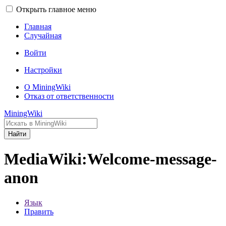
Открыть главное меню
Главная
Случайная
Войти
Настройки
О MiningWiki
Отказ от ответственности
MiningWiki
Найти
MediaWiki:Welcome-message-
anon
Язык
Править