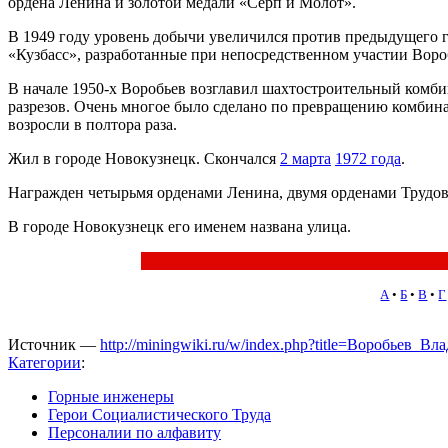
ордена Ленина и золотой медали «Серп и Молот».
В 1949 году уровень добычи увеличился против предыдущего го
«Кузбасс», разработанные при непосредственном участии Воро
В начале 1950-х Воробьев возглавил шахтостроительный комб
разрезов. Очень многое было сделано по превращению комбин
возросли в полтора раза.
Жил в городе Новокузнецк. Скончался
2 марта
1972 года
.
Награжден четырьмя орденами Ленина, двумя орденами Трудов
В городе Новокузнецк его именем названа улица.
А
•
Б
•
В
•
Г
Источник —
http://miningwiki.ru/w/index.php?title=Воробьев_
Категории
:
Горные инженеры
Герои Социалистического Труда
Персоналии по алфавиту