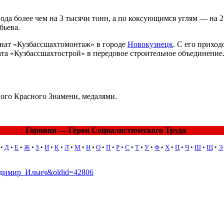
да более чем на 3 тысячи тонн, а по коксующимся углям — на 2
бьева.
инат «Кузбассшахтомонтаж» в городе
Новокузнецк
. С его прихо
ата «Кузбассшахтострой» в передовое строительное объединени
ого Красного Знамени, медалями.
Горняки — Герои Социалистического Труда
•
Д
•
Е
•
Ж
•
З
•
И
•
К
•
Л
•
М
•
Н
•
О
•
П
•
Р
•
С
•
Т
•
У
•
Ф
•
Х
•
Ц
•
Ч
•
Ш
•
Щ
•
Э
Владимир_Ильич&oldid=42806