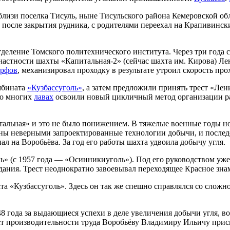
лизи поселка Тисуль, ныне Тисульского района Кемеровской обл
у, после закрытия рудника, с родителями переехал на Крапивинс
деление Томского политехнического института. Через три года с
 частности шахты «Капитальная-2» (сейчас шахта им. Кирова) Л
рфов
, механизировал проходку в результате утроил скорость пр
мбината
«Кузбассуголь»
, а затем предложили принять трест «Лен
во многих
лавах
освоили новый цикличный метод организации рабо
итальная» и это не было понижением. В тяжелые военные годы н
ны неверными запроектированные технологии добычи, и послед
 на Воробьёва. За год его работы шахта удвоила добычу угля.
 (с 1957 года — «Осинникиуголь»). Под его руководством уже
ания. Трест неоднократно завоевывал переходящее Красное зна
а «Кузбассуголь». Здесь он так же спешно справлялся со сложн
8 года за выдающиеся успехи в деле увеличения добычи угля, в
т производительности труда Воробьёву Владимиру Ильичу присв