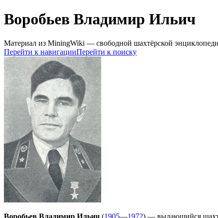
Воробьев Владимир Ильич
Материал из MiningWiki — свободной шахтёрской энциклопед
Перейти к навигации
Перейти к поиску
Воробьев Владимир Ильич
(
1905
—
1972
) — выдающийся шахт