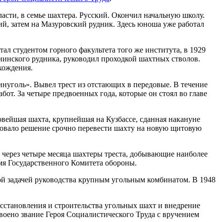
асти, в семье шахтера. Русский. Окончил начальную школу.
кий, затем на Мазуровский рудник. Здесь юноша уже работал
тал студентом горного факультета того же института, в 1929
енинского рудника, руководил проходкой шахтных стволов.
охождения.
инуголь». Вывел трест из отстающих в передовые. В течение
т. За четыре предвоенных года, которые он стоял во главе
овейшая шахта, крупнейшая на Кузбассе, сданная накануне
овало решение срочно перевести шахту на новую щитовую
 через четыре месяца шахтеры треста, добывающие наиболее
мя Государственного Комитета обороны.
ой задачей руководства крупным угольным комбинатом. В 1948
осстановления и строительства угольных шахт и внедрение
оено звание Героя Социалистического Труда с вручением