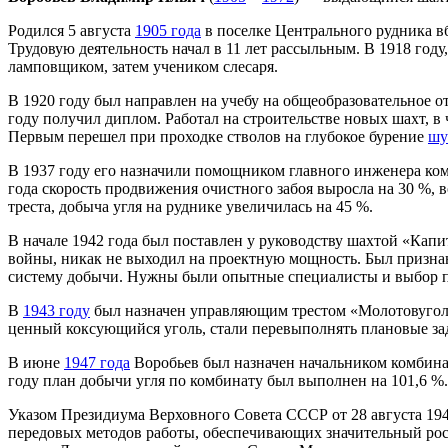
Родился 5 августа
1905 года
в поселке Центрального рудника вб
Трудовую деятельность начал в 11 лет рассыльным. В 1918 год
ламповщиком, затем учеником слесаря.
В 1920 году был направлен на учебу на общеобразовательное от
году получил диплом. Работал на строительстве новых шахт, в
Первым перешел при проходке стволов на глубокое бурение
шу
В 1937 году его назначили помощником главного инженера ко
года скорость продвижения очистного забоя выросла на 30 %, 
треста, добыча угля на руднике увеличилась на 45 %.
В начале 1942 года был поставлен у руководству шахтой «Кап
войны, никак не выходил на проектную мощность. Был призна
систему добычи. Нужны были опытные специалисты и выбор пал
В
1943 году
был назначен управляющим трестом «Молотовуголь»
ценный коксующийся уголь, стали перевыполнять плановые зад
В июне
1947 года
Воробьев был назначен начальником комбинат
году план добычи угля по комбинату был выполнен на 101,6 %.
Указом Президиума Верховного Совета СССР от 28 августа 194
передовых методов работы, обеспечивающих значительный рос