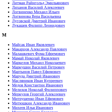
Литман Райнгольд Эмильянович
Лиханов Василий Алексеевич
Логвиненко Михаил Ильич
Логвинова Вера Васильевна
Луговской Дмитрий Иванович
Лукашев Филипп Леонидович
М
Майсак Иван Яковлевич
Макарцов Александр Павлович
Малашкевич Фома Ефремович
Мамай Николай Яковлевич
Маркелов Михаил Николаевич
Маркушин Василий Петрович
Мартынов Павел Ефимович
Маруда Дмитрий Иванович
Масляников Иван Купреевич
Медов Константин Иванович
Мелихов Николай Филиппович
Меркулов Георгий Алексеевич
Митрушенко Иван Ефимович
Митюшкин Александр Иванович
Михеев Илья Иванович