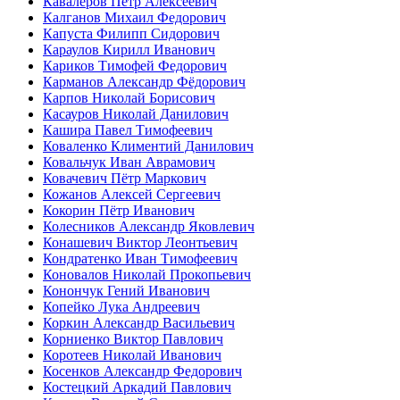
Кавалеров Петр Алексеевич
Калганов Михаил Федорович
Капуста Филипп Сидорович
Караулов Кирилл Иванович
Кариков Тимофей Федорович
Карманов Александр Фёдорович
Карпов Николай Борисович
Касауров Николай Данилович
Кашира Павел Тимофеевич
Коваленко Климентий Данилович
Ковальчук Иван Аврамович
Ковачевич Пётр Маркович
Кожанов Алексей Сергеевич
Кокорин Пётр Иванович
Колесников Александр Яковлевич
Конашевич Виктор Леонтьевич
Кондратенко Иван Тимофеевич
Коновалов Николай Прокопьевич
Конончук Гений Иванович
Копейко Лука Андреевич
Коркин Александр Васильевич
Корниенко Виктор Павлович
Коротеев Николай Иванович
Косенков Александр Федорович
Костецкий Аркадий Павлович