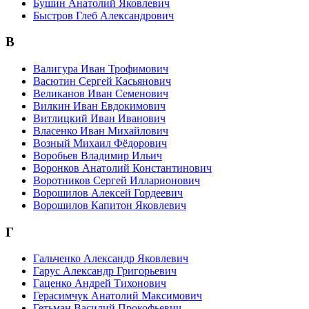
Бушин Анатолий Яковлевич
Быстров Глеб Александрович
В
Валигура Иван Трофимович
Васютин Сергей Касьянович
Великанов Иван Семенович
Вилкин Иван Евдокимович
Витлицкий Иван Иванович
Власенко Иван Михайлович
Возный Михаил Фёдорович
Воробьев Владимир Ильич
Воронков Анатолий Константинович
Воротников Сергей Илларионович
Ворошилов Алексей Гордеевич
Ворошилов Капитон Яковлевич
Г
Гальченко Александр Яковлевич
Гарус Александр Григорьевич
Гаценко Андрей Тихонович
Герасимчук Анатолий Максимович
Гетьман Василий Прокофьевич