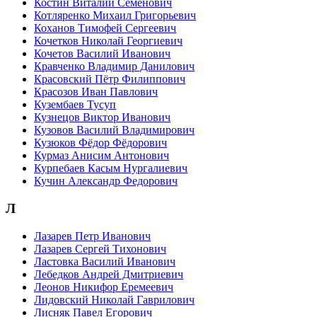
Костин Виталий Семенович
Котляренко Михаил Григорьевич
Коханов Тимофей Сергеевич
Кочетков Николай Георгиевич
Кочетов Василий Иванович
Кравченко Владимир Данилович
Красовский Пётр Филиппович
Красозов Иван Павлович
Кузембаев Тусуп
Кузнецов Виктор Иванович
Кузовов Василий Владимирович
Кузюков Фёдор Фёдорович
Курмаз Анисим Антонович
Курпебаев Касым Нургалиевич
Кучин Александр Федорович
Л
Лазарев Петр Иванович
Лазарев Сергей Тихонович
Ластовка Василий Иванович
Лебедков Андрей Дмитриевич
Леонов Никифор Еремеевич
Лидовский Николай Гаврилович
Лисняк Павел Егорович