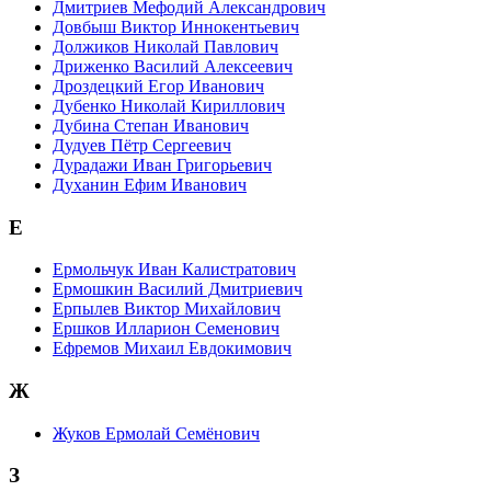
Дмитриев Мефодий Александрович
Довбыш Виктор Иннокентьевич
Должиков Николай Павлович
Дриженко Василий Алексеевич
Дроздецкий Егор Иванович
Дубенко Николай Кириллович
Дубина Степан Иванович
Дудуев Пётр Сергеевич
Дурадажи Иван Григорьевич
Духанин Ефим Иванович
Е
Ермольчук Иван Калистратович
Ермошкин Василий Дмитриевич
Ерпылев Виктор Михайлович
Ершков Илларион Семенович
Ефремов Михаил Евдокимович
Ж
Жуков Ермолай Семёнович
З