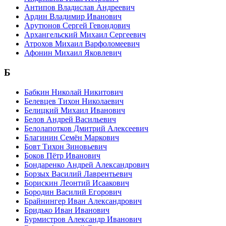
Антипов Владислав Андреевич
Ардин Владимир Иванович
Арутюнов Сергей Гевондович
Архангельский Михаил Сергеевич
Атрохов Михаил Варфоломеевич
Афонин Михаил Яковлевич
Б
Бабкин Николай Никитович
Белевцев Тихон Николаевич
Белицкий Михаил Иванович
Белов Андрей Васильевич
Белолапотков Дмитрий Алексеевич
Благинин Семён Маркович
Бовт Тихон Зиновьевич
Боков Пётр Иванович
Бондаренко Андрей Александрович
Борзых Василий Лаврентьевич
Борискин Леонтий Исаакович
Бородин Василий Егорович
Брайнингер Иван Александрович
Бридько Иван Иванович
Бурмистров Александр Иванович