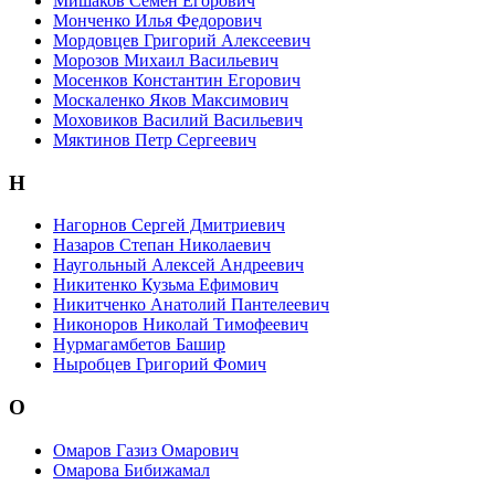
Мишаков Семен Егорович
Монченко Илья Федорович
Мордовцев Григорий Алексеевич
Морозов Михаил Васильевич
Мосенков Константин Егорович
Москаленко Яков Максимович
Моховиков Василий Васильевич
Мяктинов Петр Сергеевич
Н
Нагорнов Сергей Дмитриевич
Назаров Степан Николаевич
Наугольный Алексей Андреевич
Никитенко Кузьма Ефимович
Никитченко Анатолий Пантелеевич
Никоноров Николай Тимофеевич
Нурмагамбетов Башир
Ныробцев Григорий Фомич
О
Омаров Газиз Омарович
Омарова Бибижамал