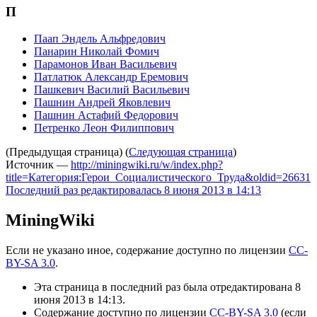
П
Паап Эндель Альфредович
Панарин Николай Фомич
Парамонов Иван Васильевич
Патлатюк Александр Еремович
Пашкевич Василий Васильевич
Пашнин Андрей Яковлевич
Пашнин Астафий Федорович
Петренко Леон Филиппович
(Предыдущая страница) (
Следующая страница
)
Источник —
http://miningwiki.ru/w/index.php?
title=Категория:Герои_Социалистического_Труда&oldid=26631
Последний раз редактировалась 8 июня 2013 в 14:13
MiningWiki
Если не указано иное, содержание доступно по лицензии
CC-
BY-SA 3.0
.
Эта страница в последний раз была отредактирована 8
июня 2013 в 14:13.
Содержание доступно по лицензии
CC-BY-SA 3.0
(если