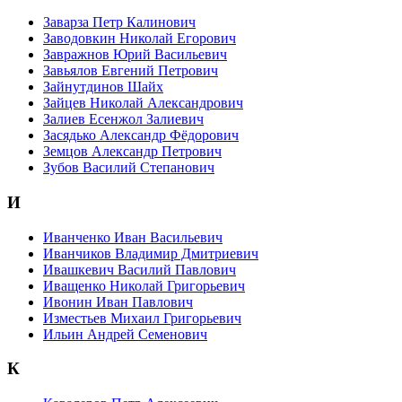
Заварза Петр Калинович
Заводовкин Николай Егорович
Завражнов Юрий Васильевич
Завьялов Евгений Петрович
Зайнутдинов Шайх
Зайцев Николай Александрович
Залиев Есенжол Залиевич
Засядько Александр Фёдорович
Земцов Александр Петрович
Зубов Василий Степанович
И
Иванченко Иван Васильевич
Иванчиков Владимир Дмитриевич
Ивашкевич Василий Павлович
Иващенко Николай Григорьевич
Ивонин Иван Павлович
Изместьев Михаил Григорьевич
Ильин Андрей Семенович
К