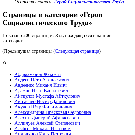
Основная статья:
Герой Социалистического Труда
Страницы в категории «Герои
Социалистического Труда»
Показано 200 страниц из 352, находящихся в данной
категории.
(Предыдущая страница) (
Следующая страница
)
А
Абдрахманов Жаксеит
Авдеев Пётр Афанасьевич
Авдеенко Михаил Ильич
Адамов Иван Васильевич
Айткулов Мустафа Айткулович
Акименко Иосиф Данилович
Акулов Пётр Филимонович
Александрина Прасковья Фёдоровна
Алехин Дмитрий Афанасьевич
Аллилуев Алексей Степанович
Алябьев Михаил Иванович
Андриянов Илья Петрович