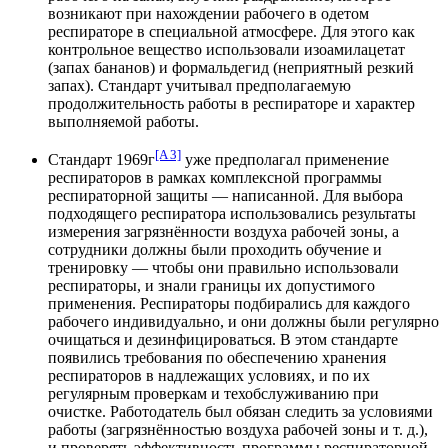
возникают при нахождении рабочего в одетом
респираторе в специальной атмосфере. Для этого как
контрольное вещество использовали изоамилацетат
(запах бананов) и формальдегид (неприятный резкий
запах). Стандарт учитывал предполагаемую
продолжительность работы в респираторе и характер
выполняемой работы.
[A 3]
Стандарт 1969г
уже предполагал применение
респираторов в рамках комплексной программы
респираторной защиты — написанной. Для выбора
подходящего респиратора использовались результаты
измерения загрязнённости воздуха рабочей зоны, а
сотрудники должны были проходить обучение и
тренировку — чтобы они правильно использовали
респираторы, и знали границы их допустимого
применения. Респираторы подбирались для каждого
рабочего индивидуально, и они должны были регулярно
очищаться и дезинфицироваться. В этом стандарте
появились требования по обеспечению хранения
респираторов в надлежащих условиях, и по их
регулярным проверкам и техобслуживанию при
очистке. Работодатель был обязан следить за условиями
работы (загрязнённостью воздуха рабочей зоны и т. д.),
и проверять эффективность программы респираторной