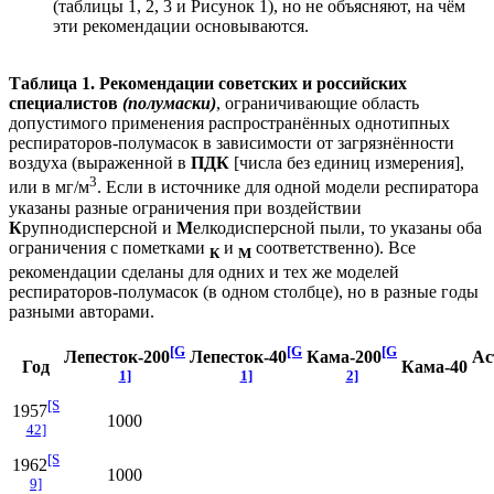
(таблицы 1, 2, 3 и Рисунок 1), но не объясняют, на чём
эти рекомендации основываются.
Таблица 1. Рекомендации советских и российских
специалистов
(полумаски)
, ограничивающие область
допустимого применения распространённых однотипных
респираторов-полумасок в зависимости от загрязнённости
воздуха (выраженной в
ПДК
[числа без единиц измерения],
3
или в мг/м
. Если в источнике для одной модели респиратора
указаны разные ограничения при воздействии
К
рупнодисперсной и
М
елкодисперсной пыли, то указаны оба
ограничения с пометками
и
соответственно). Все
К
M
рекомендации сделаны для одних и тех же моделей
респираторов-полумасок (в одном столбце), но в разные годы
разными авторами.
[G
[G
[G
Лепесток-200
Лепесток-40
Кама-200
Ас
Год
Кама-40
1]
1]
2]
[S
1957
1000
42]
[S
1962
1000
9]