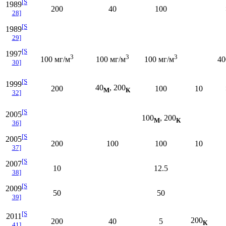
[S
1989
200
40
100
28]
[S
1989
29]
[S
1997
3
3
3
100 мг/м
100 мг/м
100 мг/м
40
30]
[S
1999
40
, 200
200
100
10
М
К
32]
[S
2005
100
, 200
М
К
36]
[S
2005
200
100
100
10
37]
[S
2007
10
12.5
38]
[S
2009
50
50
39]
[S
2011
200
200
40
5
К
41]