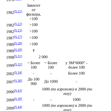
Зависит
от
[S 21]
1982
фильтра,
>100
[S 22]
>100
1982
[S 23]
>100
1982
[S 27]
>100
1987
[S 28]
>100
1989
[S 29]
†
1989
[S 31]
2 000
1998
~ Более
~ Более
у 3М“6000” -
[S 32]
1999
100
100
более 100
[S 34]
-
-
Более 100
2002
До 100
[S 38]
До 1000
-
2007
000
1000
(по аэрозолю)
и 2000
(по
[S 43]
2006
газу)
[S 39]
-
-
1000
2009
1000
(по аэрозолю)
и 2000
(по
[S 44]
2009
газу)