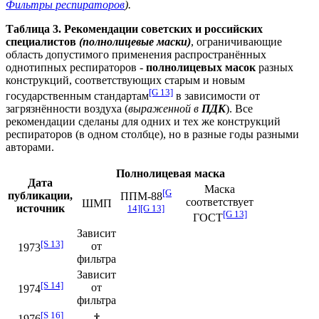
Фильтры респираторов
).
Таблица 3. Рекомендации советских и российских
специалистов
(полнолицевые маски)
, ограничивающие
область допустимого применения распространённых
однотипных респираторов -
полнолицевых масок
разных
конструкций, соответствующих старым и новым
[G 13]
государственным стандартам
в зависимости от
загрязнённости воздуха (
выраженной в
ПДК
). Все
рекомендации сделаны для одних и тех же конструкций
респираторов (в одном столбце), но в разные годы разными
авторами.
Полнолицевая маска
Дата
Маска
[G
публикации,
ППМ-88
соответствует
ШМП
источник
14]
[G 13]
[G 13]
ГОСТ
Зависит
[S 13]
от
1973
фильтра
Зависит
[S 14]
от
1974
фильтра
[S 16]
†
1976