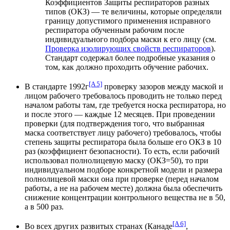
Коэффициентов Защиты респираторов разных
типов (ОКЗ) — те величины, которые определяли
границу допустимого применения исправного
респиратора обученным рабочим после
индивидуального подбора маски к его лицу (см.
Проверка изолирующих свойств респираторов
).
Стандарт содержал более подробные указания о
том, как должно проходить обучение рабочих.
[A 5]
В стандарте 1992г
проверку зазоров между маской и
лицом рабочего требовалось проводить не только перед
началом работы там, где требуется носка респиратора, но
и после этого — каждые 12 месяцев. При проведении
проверки (для подтверждения того, что выбранная
маска соответствует лицу рабочего) требовалось, чтобы
степень защиты респиратора была больше его ОКЗ в 10
раз (коэффициент безопасности). То есть, если рабочий
использовал полнолицевую маску (ОКЗ=50), то при
индивидуальном подборе конкретной модели и размера
полнолицевой маски она при проверке (перед началом
работы, а не на рабочем месте) должна была обеспечить
снижение концентрации контрольного вещества не в 50,
а в 500 раз.
[A 6]
Во всех других развитых странах (Канаде
,