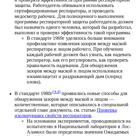
защиты. Работодатель обязывался использовать
сертифицированные респираторы, и проводить
медосмотр рабочих. Для полноценного выполнения
программы респираторной защиты работодатель должен
был назначить одного человека, который бы разработал,
выполнял и проверял эффективность такой программы.
В стандарте 1969г уделялось больше внимания
профилактике появления зазоров между маской
респиратора и лицом рабочего. При обучении
каждый рабочий должен был узнать, как надевать
респиратор, как его регулировать, как проверять
правильность надевания. Для обнаружения
зазоров между маской и лицом использовался
изоамилацетат и раздражающий дым (хлорид
олова).
[A 4]
В стандарте 1980г
проявились новые способы для
обнаружения зазоров между маской и лицом —
количественные, которые описывались в специальной
отдельной главе документа, см. статью
Проверка
изолирующих свойств респираторов
.
На основании экспериментов, проводившихся на
испытателях в Национальной лаборатории в Лос-
Аламосе были определены значения Ожидаемых