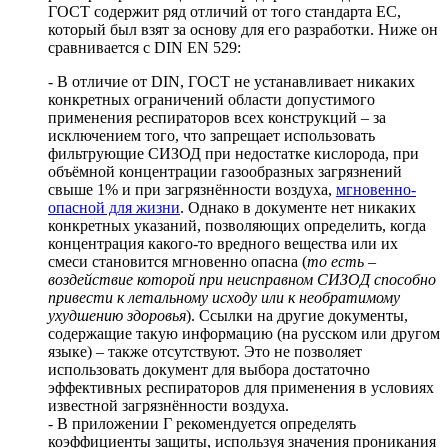
ГОСТ содержит ряд отличий от того стандарта ЕС,
который был взят за основу для его разработки. Ниже он
сравнивается с DIN EN 529:
- В отличие от DIN, ГОСТ не устанавливает никаких
конкретных ограничений области допустимого
применения респираторов всех конструкций – за
исключением того, что запрещает использовать
фильтрующие СИЗОД при недостатке кислорода, при
объёмной концентрации газообразных загрязнений
свыше 1% и при загрязнённости воздуха,
мгновенно-
опасной для жизни
. Однако в документе нет никаких
конкретных указаний, позволяющих определить, когда
концентрация какого-то вредного вещества или их
смеси становится мгновенно опасна (
то есть –
воздействие которой при неисправном СИЗОД способно
привести к летальному исходу или к необратимому
ухудшению здоровья
). Ссылки на другие документы,
содержащие такую информацию (на русском или другом
языке) – также отсутствуют. Это не позволяет
использовать документ для выбора достаточно
эффективных респираторов для применения в условиях
известной загрязнённости воздуха.
- В приложении Г рекомендуется определять
коэффициенты защиты, используя значения проникания