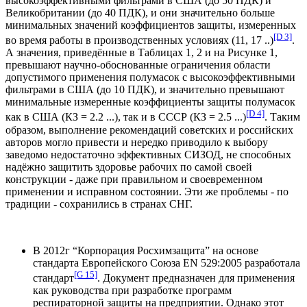
высокоэффективными фильтрами в США (до 50 ПДК) и
Великобритании (до 40 ПДК), и они значительно больше
минимальных значений коэффициентов защиты, измеренных
[D 3]
во время работы в производственных условиях (11, 17 ..)
.
А значения, приведённые в Таблицах 1, 2 и на Рисунке 1,
превышают научно-обоснованные ограничения области
допустимого применения полумасок с высокоэффективными
фильтрами в США (до 10 ПДК), и значительно превышают
минимальные измеренные коэффициенты защиты полумасок
[D 4]
как в США (КЗ = 2.2 ...), так и в СССР (КЗ = 2.5 ...)
. Таким
образом, выполнение рекомендаций советских и российских
авторов могло привести и нередко приводило к выбору
заведомо недостаточно эффективных СИЗОД, не способных
надёжно защитить здоровье рабочих по самой своей
конструкции - даже при правильном и своевременном
применении и исправном состоянии. Эти же проблемы - по
традиции - сохранились в странах СНГ.
В 2012г “Корпорация Росхимзащита” на основе
стандарта Европейского Союза EN 529:2005 разработала
[G 15]
стандарт
. Документ предназначен для применения
как руководства при разработке программ
респираторной защиты на предприятии. Однако этот