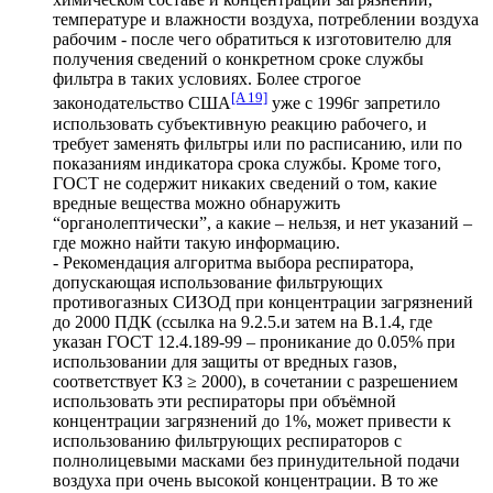
температуре и влажности воздуха, потреблении воздуха
рабочим - после чего обратиться к изготовителю для
получения сведений о конкретном сроке службы
фильтра в таких условиях. Более строгое
[A 19]
законодательство США
уже с 1996г запретило
использовать субъективную реакцию рабочего, и
требует заменять фильтры или по расписанию, или по
показаниям индикатора срока службы. Кроме того,
ГОСТ не содержит никаких сведений о том, какие
вредные вещества можно обнаружить
“органолептически”, а какие – нельзя, и нет указаний –
где можно найти такую информацию.
- Рекомендация алгоритма выбора респиратора,
допускающая использование фильтрующих
противогазных СИЗОД при концентрации загрязнений
до 2000 ПДК (ссылка на 9.2.5.и затем на В.1.4, где
указан ГОСТ 12.4.189-99 – проникание до 0.05% при
использовании для защиты от вредных газов,
соответствует КЗ ≥ 2000), в сочетании с разрешением
использовать эти респираторы при объёмной
концентрации загрязнений до 1%, может привести к
использованию фильтрующих респираторов с
полнолицевыми масками без принудительной подачи
воздуха при очень высокой концентрации. В то же