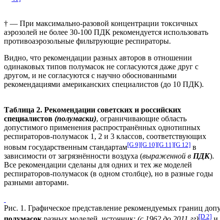
† — При максимально-разовой концентрации токсичных
аэрозолей не более 30-100 ПДК рекомендуется использовать
противоаэрозольные фильтрующие респираторы.
Видно, что рекомендации разных авторов в отношении
одинаковых типов полумасок не согласуются даже друг с
другом, и не согласуются с научно обоснованными
рекомендациями американских специалистов (до 10 ПДК).
Таблица 2. Рекомендации советских и российских
специалистов
(полумаски)
, ограничивающие область
допустимого применения распространённых однотипных
респираторов-полумасок 1, 2 и 3 классов, соответствующих
[G 9]
[G 10]
[G 11]
[G 12]
новым государственным стандартам
в
зависимости от загрязнённости воздуха (
выраженной в
ПДК
).
Все рекомендации сделаны для одних и тех же моделей
респираторов-полумасок (в одном столбце), но в разные годы
разными авторами.
Рис. 1. Графическое представление рекомендуемых границ до
[D 2]
полумасок
разных моделей, источник:
(с 1962 до 2011 гг)
и 