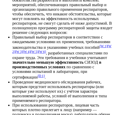
обязательства разработать и выполнить комплекс
мероприятий, обеспечивающих правильный выбор и
организацию правильного применения респираторов,
чтобы обеспечить, что никакие обстоятельства, которые
могут повлиять на эффективность используемых
респираторов, не смогут сделать её ниже допустимой. В
полноценную программу респираторной защиты входит
решение следующих вопросов:
Правильный выбор респираторов в соответствии с
ожидаемыми условиями их применения, требованиями
[W 1]
[W
законодательства и указаниями учебных пособий
2]
[W 3]
[W 4]
[W 5]
[W 6]
, разработанных специалистами по
охране труда. Эти требования и учебники учитывают
значительно меньшую эффективность
СИЗОД
в
производственных условиях
по сравнению с
условиями испытаний в лаборатории, при
[D 1]
сертификации
.
Проведение медицинского обследования рабочих,
которым предстоит использовать респираторы (или
которые уже используют их) с учётом характера
выполняемой работы, условий её выполнения и типа
применяемого респиратора.
При использовании респираторов, лицевая часть
которых плотно прилегает к лицу (например —
полумаска и полнолицевая маска), работодатель обязан