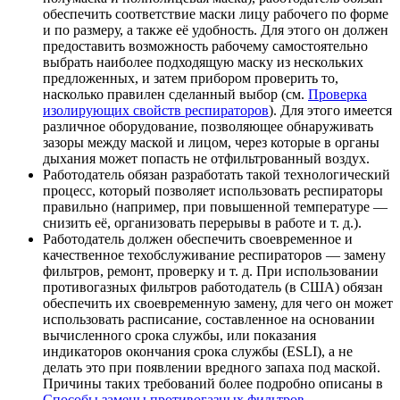
обеспечить соответствие маски лицу рабочего по форме
и по размеру, а также её удобность. Для этого он должен
предоставить возможность рабочему самостоятельно
выбрать наиболее подходящую маску из нескольких
предложенных, и затем прибором проверить то,
насколько правилен сделанный выбор (см.
Проверка
изолирующих свойств респираторов
). Для этого имеется
различное оборудование, позволяющее обнаруживать
зазоры между маской и лицом, через которые в органы
дыхания может попасть не отфильтрованный воздух.
Работодатель обязан разработать такой технологический
процесс, который позволяет использовать респираторы
правильно (например, при повышенной температуре —
снизить её, организовать перерывы в работе и т. д.).
Работодатель должен обеспечить своевременное и
качественное техобслуживание респираторов — замену
фильтров, ремонт, проверку и т. д. При использовании
противогазных фильтров работодатель (в США) обязан
обеспечить их своевременную замену, для чего он может
использовать расписание, составленное на основании
вычисленного срока службы, или показания
индикаторов окончания срока службы (ESLI), а не
делать это при появлении вредного запаха под маской.
Причины таких требований более подробно описаны в
Способы замены противогазных фильтров