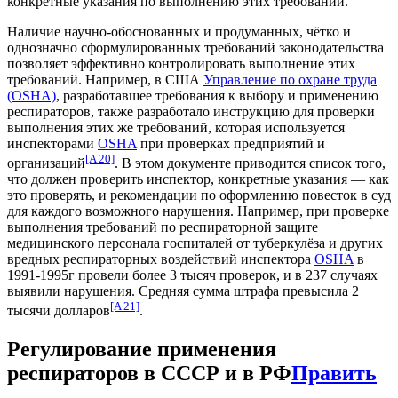
конкретные указания по выполнению этих требований.
Наличие научно-обоснованных и продуманных, чётко и
однозначно сформулированных требований законодательства
позволяет эффективно контролировать выполнение этих
требований. Например, в США
Управление по охране труда
(OSHA)
, разработавшее требования к выбору и применению
респираторов, также разработало инструкцию для проверки
выполнения этих же требований, которая используется
инспекторами
OSHA
при проверках предприятий и
[A 20]
организаций
. В этом документе приводится список того,
что должен проверить инспектор, конкретные указания — как
это проверять, и рекомендации по оформлению повесток в суд
для каждого возможного нарушения. Например, при проверке
выполнения требований по респираторной защите
медицинского персонала госпиталей от туберкулёза и других
вредных респираторных воздействий инспектора
OSHA
в
1991-1995г провели более 3 тысяч проверок, и в 237 случаях
выявили нарушения. Средняя сумма штрафа превысила 2
[A 21]
тысячи долларов
.
Регулирование применения
респираторов в СССР и в РФ
Править