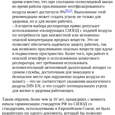
время известно, что при сползании полнолицевой маски
во время работы просачивание неотфильтрованного
[D 3]
воздуха может достигнуть 9%
. Выполнение этой
рекомендации может создать угрозу не только для
здоровья, но и для жизни рабочих.
- Алгоритм выбора респиратора прямо допускает
использование изолирующих СИЗОД с подачей воздуха
по потребности при неизвестной или мгновенно-
опасной концентрации вредных веществ. Это не
позволяет обеспечить надёжную защиту рабочих, так
как возможно просачивание опасных веществ при вдохе
в подмасочное пространство. Более того, при работе в
опасной атмосфере и использовании шлангового
респиратора, нет требования использовать
вспомогательный автономный дыхательный аппарат со
сроком службы, достаточным для эвакуации в
безопасное место при нарушении подачи воздуха по
шлангу – что не соответствует указаниям аналогичного
раздела DIN EN, и что создаёт потенциальную угрозу
для жизни и здоровья работающих.
Таким образом, более чем за 10 лет, прошедших с момента
начала гармонизации стандартов РФ по СИЗОД со
стандартами, используемыми в Европейском Союзе, не было
разработано ни одного документа, который бы позволял