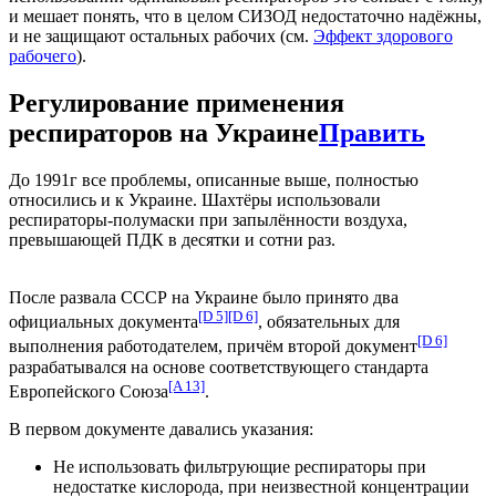
и мешает понять, что в целом СИЗОД недостаточно надёжны,
и не защищают остальных рабочих (см.
Эффект здорового
рабочего
).
Регулирование применения
респираторов на Украине
Править
До 1991г все проблемы, описанные выше, полностью
относились и к Украине. Шахтёры использовали
респираторы-полумаски при запылённости воздуха,
превышающей ПДК в десятки и сотни раз.
После развала СССР на Украине было принято два
[D 5]
[D 6]
официальных документа
, обязательных для
[D 6]
выполнения работодателем, причём второй документ
разрабатывался на основе соответствующего стандарта
[A 13]
Европейского Союза
.
В первом документе давались указания:
Не использовать фильтрующие респираторы при
недостатке кислорода, при неизвестной концентрации