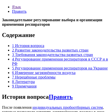
Язык
Править
Законодательное регулирование выбора и организации
применения респираторов
Содержание
1
История вопроса
2
Развитие законодательства развитых стран
3
Требования законодательства развитых стран
4
Регулирование применения респираторов в СССР и в
РФ
5
Регулирование применения респираторов на Украине
6
Измерение загрязнённости воздуха
7
Нерешённые проблемы
8
Литература
9
Примечания
История вопроса
Править
После появления
индивидуальных пробоотборных систем
,
которые позволили измерять загрязнённость воздуха в зоне