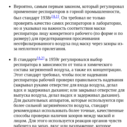
Вероятно, самым первым законом, который регулировал
применение респираторов в горной промышленности,
[A 1]
был стандарт 1938г
. Он требовал не только
проверять качество самих респираторов в лаборатории,
но и указывал на важность соответствия маски
респиратора лицу конкретного рабочего (по форме и по
размеру) для предотвращения просачивания
неотфильтрованного воздуха под маску через зазоры из-
за неплотного прилегания.
[A 2]
В стандарте
в 1959г регулировался выбор
респиратора в зависимости от типа и химического
состава загрязнений воздуха, а также их концентрации.
Этот стандарт требовал, чтобы после надевания
респиратора рабочий проверял правильность надевания
(закрывал руками отверстие для входа воздуха, делал
вдох и задерживал дыхание; или закрывал отверстие для
выпуска воздуха, делал выдох и задерживал дыхание).
Для дыхательных аппаратов, которые используются при
более сильной загрязнённости воздуха, стандарт
рекомендовал использовать более точные, качественные
способы проверки наличия зазоров между маской и
лицом. Для этого используется реакция органов чувств
рабочего на запах, вкус или раздражение, которое