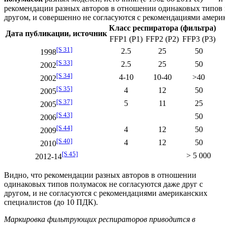
рекомендации разных авторов в отношении одинаковых типов п
другом, и совершенно не согласуются с рекомендациями амери
Класс респиратора (фильтра)
Дата публикации, источник
FFP1 (P1)
FFP2 (P2)
FFP3 (P3)
[S 31]
2.5
25
50
1998
[S 33]
2.5
25
50
2002
[S 34]
4-10
10-40
>40
2002
[S 35]
4
12
50
2005
[S 37]
5
11
25
2005
[S 43]
50
2006
[S 44]
4
12
50
2009
[S 40]
4
12
50
2010
[S 45]
> 5 000
2012-14
Видно, что рекомендации разных авторов в отношении
одинаковых типов полумасок не согласуются даже друг с
другом, и не согласуются с рекомендациями американских
специалистов (до 10 ПДК).
Маркировка фильтрующих респираторов приводится в