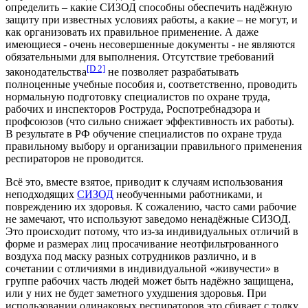
определить – какие СИЗОД способны обеспечить надёжную
защиту при известных условиях работы, а какие – не могут, и
как организовать их правильное применение. А даже
имеющиеся - очень несовершенные документы - не являются
обязательными для выполнения. Отсутствие требований
[D 2]
законодательства
не позволяет разрабатывать
полноценные учебные пособия и, соответственно, проводить
нормальную подготовку специалистов по охране труда,
рабочих и инспекторов Роструда, Роспотребнадзора и
профсоюзов (что сильно снижает эффективность их работы).
В результате в РФ обучение специалистов по охране труда
правильному выбору и организации правильного применения
респираторов не проводится.
Всё это, вместе взятое, приводит к случаям использования
неподходящих
СИЗОД
необученными работниками, и
повреждению их здоровья. К сожалению, часто сами рабочие
не замечают, что используют заведомо ненадёжные СИЗОД.
Это происходит потому, что из-за индивидуальных отличий в
форме и размерах лиц просачивание неотфильтрованного
воздуха под маску разных сотрудников различно, и в
сочетании с отличиями в индивидуальной «живучести» в
группе рабочих часть людей может быть надёжно защищена,
или у них не будет заметного ухудшения здоровья. При
использовании одинаковых респираторов это сбивает с толку,