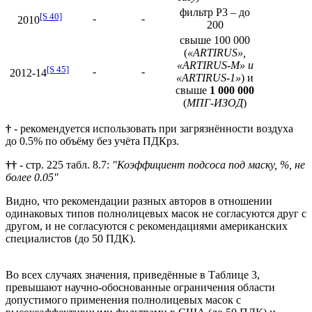
фильтр P3 – до
[S 40]
-
-
2010
200
свыше 100 000
(
«ARTIRUS»,
«ARTIRUS-M» и
[S 45]
-
-
2012-14
«ARTIRUS-1»
) и
свыше
1 000 000
(
МПГ-ИЗОД
)
†
- рекомендуется использовать при загрязнённости воздуха
до 0.5% по объёму без учёта ПДКрз.
††
- стр. 225 табл. 8.7:
"Коэффициент подсоса под маску, %, не
более 0.05"
Видно, что рекомендации разных авторов в отношении
одинаковых типов полнолицевых масок не согласуются друг с
другом, и не согласуются с рекомендациями американских
специалистов (до 50 ПДК).
Во всех случаях значения, приведённые в Таблице 3,
превышают научно-обоснованные ограничения области
допустимого применения полнолицевых масок с