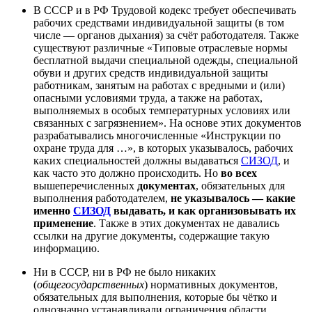
В СССР и в РФ Трудовой кодекс требует обеспечивать
рабочих средствами индивидуальной защиты (в том
числе — органов дыхания) за счёт работодателя. Также
существуют различные «Типовые отраслевые нормы
бесплатной выдачи специальной одежды, специальной
обуви и других средств индивидуальной защиты
работникам, занятым на работах с вредными и (или)
опасными условиями труда, а также на работах,
выполняемых в особых температурных условиях или
связанных с загрязнением». На основе этих документов
разрабатывались многочисленные «Инструкции по
охране труда для …», в которых указывалось, рабочих
каких специальностей должны выдаваться
СИЗОД
, и
как часто это должно происходить. Но
во всех
вышеперечисленных
документах
, обязательных для
выполнения работодателем,
не указывалось — какие
именно
СИЗОД
выдавать, и как организовывать их
применение
. Также в этих документах не давались
ссылки на другие документы, содержащие такую
информацию.
Ни в СССР, ни в РФ не было никаких
(
общегосударственных
) нормативных документов,
обязательных для выполнения, которые бы чётко и
однозначно устанавливали ограничения области