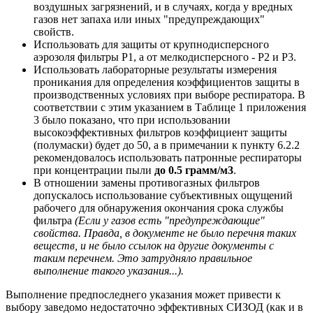
воздушных загрязнений, и в случаях, когда у вредных
газов нет запаха или иных "предупреждающих"
свойств.
Использовать для защиты от крупнодисперсного
аэрозоля фильтры Р1, а от мелкодисперсного - Р2 и Р3.
Использовать лабораторные результаты измерения
проникания для определения коэффициентов защиты в
производственных условиях при выборе респиратора. В
соответствии с этим указанием в Таблице 1 приложения
3 было показано, что при использовании
высокоэффективных фильтров коэффициент защиты
(полумаски) будет до 50, а в примечании к пункту 6.2.2
рекомендовалось использовать патронные респираторы
при концентрации пыли
до 0.5 грамм/м3
.
В отношении замены противогазных фильтров
допускалось использование субъективных ощущений
рабочего для обнаружения окончания срока службы
фильтра
(Если у газов есть "предупреждающие"
свойства. Правда, в документе не было перечня таких
веществ, и не было ссылок на другие документы с
таким перечнем. Это затрудняло правильное
выполнение такого указания...).
Выполнение предпоследнего указания может привести к
выбору заведомо недостаточно эффективных СИЗОД (как и в