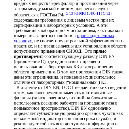
вредных веществ через фильтр и просачивания через
зазоры между маской и лицом, для чего следует
[G 13]
[G 9]
[G 10]
[G 11]
[G 12]
обратиться к ГОСТам РФ
,
содержащим требования к лицевым частям при их
сертификации в лабораторных условиях. А эти
требования к лабораторным испытаниям, как показали
измерения защитных свойств в
производственных
условиях
, не соответствуют реальной эффективности на
практике, и не предназначены для установления области
допустимого применения СИЗОД.. Это
прямо
противоречит
соответствующему разделу DIN EN
(приложение С), где однозначно запрещено
использование лабораторных КЗ для ограничения
области применения. В том же приложении DIN также
даны эти ограничения, и показано их значительное
отличие от лабораторных (“номинальных”) КЗ.
- В отличие от DIN EN, ГОСТ не даёт никаких сведений
о том, как своевременно заменять противогазные
фильтры (за исключением указаний на блок-схеме –
использовать реакцию рабочего на попадание газа в
подмасочное пространство). DIN EN однозначно
определяет субъективную реакцию органов чувств как
ненадёжный индикатор окончания срока службы, и
рекомендует собрать всю доступную информацию о
химическом составе и концентрации загрязнений,