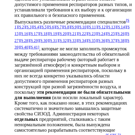
допустимого применения респираторов разных типов, и
устанавливали требования к их выбору и к организации
их правильного и безопасного применения.
[S
Выпускались различные рекомендации специалистов
1]
[S 2]
[S 3]
[S 4]
[S 5]
[S 6]
[S 7]
[S 8]
[S 9]
[S 10]
[S 11]
[S 12]
[S 13]
[S 14]
[S
15]
[S 16]
[S 17]
[S 18]
[S 19]
[S 20]
[S 21]
[S 22]
[S 23]
[S 24]
[S 25]
[S 26]
[S
27]
[S 28]
[S 29]
[S 30]
[S 31]
[S 32]
[S 33]
[S 34]
[S 35]
[S 36]
[S 37]
[S 38]
[S
39]
[S 40]
[S 41]
, которые не могли заполнить промежуток
между требованиями законодательства об обязательной
выдаче респиратора рабочему (который работает в
загрязнённой атмосфере) и конкретным выбором и
организацией применения респираторов, поскольку в
них не всегда конкретно указывались области
допустимого применения респираторов разных
конструкций при разной загрязнённости воздуха, и
поскольку
эти рекомендации не были обязательными
для выполнения
(или носили локальный характер).
Кроме того, как показано ниже, в этих рекомендациях
систематично и значительно завышались защитные
свойства СИЗОД. Администрация некоторых
отдельных
предприятий, сталкиваясь с таким
ненормальным положением, была вынуждена
самостоятельно разрабатывать соответствующие