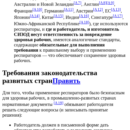
[A 7]
[A 8]
[A 9]
Австралии и Новой Зеландии
, Англии
,
[A 10]
[A 11]
[A 12]
[A 13]
Франции
, Германии
, Австрии
, ЕС
,
[A 14]
[A 15]
[A 16]
[A 17]
Японии
, Китае
, Индии
, Сингапуре
,
[A 18]
Южно-Африканской Республике
), где используются
респираторы, и
где и работодатель, и изготовитель
СИЗОД несут ответственность за повреждение
здоровья рабочих
, имеются аналогичные стандарты,
содержащие
обязательные для выполнения
требования
к правильному выбору и применению
респираторов — что обеспечивает сохранение здоровья
рабочих.
Требования законодательства
развитых стран
Править
Для того, чтобы применение респираторов было безопасным
для здоровья рабочих, в промышленно-развитых странах
[A 19]
нормативные документы
обязывают работодателя
решать следующие вопросы (и записывать принятые
решения):
Работодатель должен в письменной форме дать