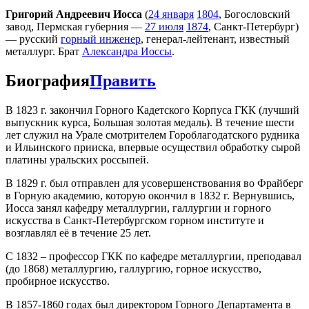
Григорий Андреевич Иосса
(
24 января
1804
, Богословский
завод, Пермская губерния —
27 июля
1874
, Санкт-Петербург)
— русский
горный инженер
, генерал-лейтенант, известный
металлург. Брат
Александра Иоссы
.
Биография
Править
В 1823 г. закончил Горного Кадетского Корпуса ГКК (лучший
выпускник курса, Большая золотая медаль). В течение шести
лет служил на Урале смотрителем Гороблагодатского рудника
и Ильинского прииска, впервые осуществил обработку сырой
платины уральских россыпей.
В 1829 г. был отправлен для усовершенствования во Фрайберг
в Горную академию, которую окончил в 1832 г. Вернувшись,
Иосса занял кафедру металлургии, галлургии и горного
искусства в Санкт-Петербургском горном институте и
возглавлял её в течение 25 лет.
С 1832 – профессор ГКК по кафедре металлургии, преподавал
(до 1868) металлургию, галлургию, горное искусство,
пробирное искусство.
В 1857-1860 годах был директором Горного Департамента в