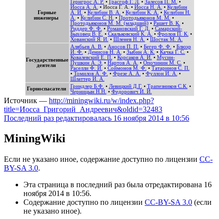
Гернгрос А. Р.
•
Грасгоф Г. Л.
•
Залесов П. М.
•
Иосса А. А.
•
Иосса Г. А.
•
Иосса Н. А.
•
Кулибин
Горные
А. И.
•
Кулибин В. А.
•
Кулибин К. А.
•
Кулибин Н.
инженеры
А.
•
Кулибин С. Н.
•
Протодьяконов М. М.
•
Протодьяконов М. М. (младший)
•
Рашет В. К.
•
Риддер Ф. Ф.
•
Романовский Г. Д.
•
Самарский-
Быховец В. Е.
•
Скальковский К. А.
•
Фролов П. К.
•
Хованский Я. И.
•
Шленев Н. А.
•
Шостак М. А.
Алябьев А. В.
•
Аносов П. П.
•
Бегер Ф. Ф.
•
Блюэр
И. Ф.
•
Денисов Н. А.
•
Зыбин А. К.
•
Качка Г. С.
•
Ковалевский Е. П.
•
Корсаков А. И.
•
Мусин-
Государственные
Пушкин А. Э.
•
Нартов А. А.
•
Опочинин М. С.
•
деятели
Раселли Ф. И.
•
Соймонов М. Ф.
•
Татаринов С. П.
•
Томилов А. Ф.
•
Фрезе А. А.
•
Фуллон И. А.
•
Шлаттер И. А.
Гриндлер Б.Ф.
•
Левицкий Д.Г.
•
Трапезников С.К.
•
Горноспасатели
Черницын Н.Н.
•
Федорович И. И.
Источник —
http://miningwiki.ru/w/index.php?
title=Иосса_Григорий_Андреевич&oldid=32483
Последний раз редактировалась 16 ноября 2014 в 10:56
MiningWiki
Если не указано иное, содержание доступно по лицензии
CC-
BY-SA 3.0
.
Эта страница в последний раз была отредактирована 16
ноября 2014 в 10:56.
Содержание доступно по лицензии
CC-BY-SA 3.0
(если
не указано иное).