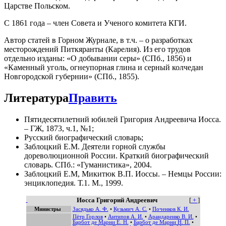
Царстве Польском.
С 1861 года – член Совета и Ученого комитета КГИ.
Автор статей в Горном Журнале, в т.ч. – о разработках
месторождений Питкяранты (Карелия). Из его трудов
отдельно изданы: «О добывании серы» (СПб., 1856) и
«Каменный уголь, огнеупорная глина и серный колчедан
Новгородской губернии» (СПб., 1855).
Литература
Править
Пятидесятилетний юбилей Григория Андреевича Иосса.
– ГЖ, 1873, ч.1, №1;
Русский биографический словарь;
Заблоцкий Е.М. Деятели горной службы
дореволюционной России. Краткий биографический
словарь. СПб.: «Гуманистика», 2004.
Заблоцкий Е.М, Микитюк В.П. Иоссы. – Немцы России:
энциклопедия. Т.1. М., 1999.
Иосса Григорий Андреевич
[
+
]
Министры
Засядько А. Ф.
•
Кузьмич А. С.
•
Поченков К. И.
Пётр Горлов
•
Антипов А. И.
•
Арандаренко В. И.
•
Барбот де Марни Е. Н.
•
Барбот де Марни Н. П.
•