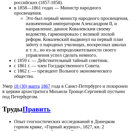
российских (1857-1858).
в 1858—1861 годах — Министр народного
просвещения.
Это был первый министр народного просвещения,
назначенный императором Александром II, и
направление, данное Ковалевским своему
ведомству, гармонировало с великой эпохой
реформ. Ковалевский выдвинул на первый план
заботу о народных училищах, воскресных школах
и т. п., но из-за непродолжительности своего
управления успел сделать немного.
с 1859 г. — Действительный тайный советник.
с 1861 г. — член Государственного Совета.
с 1862 г. — президент Вольного экономического
общества.
Умер
18 (30) марта
1867
года в Санкт-Петербурге и похоронен
в церкви архистратига Михаила Троице-Сергиевой пустыни
под Петербургом.
Труды
Править
Опыт геогностических исследований в Донецком
горном кряже, «Горный журнал», 1827, кн. 2