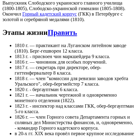
Выпускник Слободского украинского главного училища
(1800-1805), Слободско-украинской гимназии (1805-1808).
Окончил
Горный кадетский корпус
(ГКК) в Петербурге с
золотой и серебряной медалями (1810).
Этапы жизни
Править
1810 г. — практикант на Луганском литейном заводе
(1810). Берг-гешворен 12 класса.
1813 г. - присвоен чин маркшейдера 9 класса.
1816 г. — чиновник для особых поручений.
1817 г. — секретарь при директоре, обер-
гиттенфервальтер 8 класса.
1818 г. — член "комиссии для ревизии заводов хребта
Уральского", обер-бергмейстер 7 класса.
1820 г. - бергауптман 6 класса.
1821 г. — начальник чертежной и одновременно
монетного отделения (1822).
1823 г. - инспектор над классами ГКК, обер-бергауптман
5-го класса.
1826 г. — член Горного совета Департамента горных и
соляных дел Министерства финансов, и, одновременно,
- командир Горного кадетского корпуса.
в 20-х гг. XIX века провёл первое крупное исследование