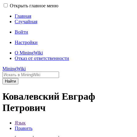
Открыть главное меню
Главная
Случайная
Войти
Настройки
О MiningWiki
Отказ от ответственности
MiningWiki
Найти
Ковалевский Евграф
Петрович
Язык
Править