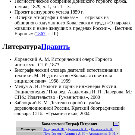
Геогностическое обозрение Донецкого горного кряжа,
там же, 1829, ч. 1, кн. 1—3.
Проект цензурного устава 1859 г.
«Очерки этнографии Кавказа» — отрывок из
обширного задуманного Ковалевским труда «О народах
живших и ныне живущих в пределах России», «Вестник
Европы» (
1867
, т. III).
Литература
Править
Лоранский А. М. Исторический очерк Горного
института. СПб.,1873.
Биографический словарь деятелей естествознания и
техники. М.: Издательство «Большая советская
энциклопедия», 1958, 1959
Мелуа А. И. Геологи и горные инженеры России:
Энциклопедия / Под ред. Академика Н. П. Лаверова. М.;
СПб.: Издательство «Гуманистика», 2000
Заблоцкий Е. М. Деятели горной службы
дореволюционной России. Краткий биографический
словарь. СПб.: «Гуманистика», 2004
Ковалевский Евграф Петрович
[
+
]
Министры
Засядько А. Ф.
•
Кузьмич А. С.
•
Поченков К. И.
Пётр Горлов
•
Антипов А. И.
•
Арандаренко В. И.
•