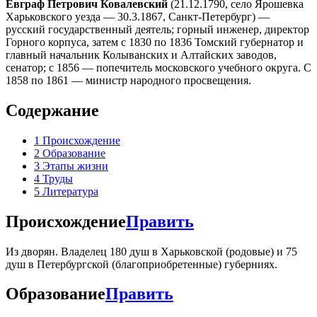
Евгра́ф Петро́вич Ковале́вский
(21.12.1790, село Ярошевка
Харьковского уезда — 30.3.1867, Санкт-Петербург) —
русский государственный деятель; горный инженер, директор
Горного корпуса, затем с 1830 по 1836 Томский губернатор и
главный начальник Колыванских и Алтайских заводов,
сенатор; с 1856 — попечитель московского учебного округа. С
1858 по 1861 — министр народного просвещения.
Содержание
1
Происхождение
2
Образование
3
Этапы жизни
4
Труды
5
Литература
Происхождение
Править
Из дворян. Владелец 180 душ в Харьковской (родовые) и 75
душ в Петербургской (благоприобретенные) губерниях.
Образование
Править