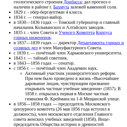
геологического строения
Донбасса
; дал прогноз о
наличии в районе г.
Бахмута
залежей каменной соли.
1829 г. - обер-бергауптман 4 класса.
1834 г. — генерал-майор.
в 1830—1836 годах — Томский губернатор и главный
начальник Колыванских и Алтайских заводов.
1835 г. - член Совета и
Ученого Комитета
Корпуса
горных инженеров
.
в 1837—1839 годах — директор
Департамента горных и
соляных дел
и член Мануфактурного Совета.
с 1839 г. — почётный член Харьковского университета.
1843 г. — тайный советник.
в 1843—1856 годах — сенатор.
с 1856 г. — почётный член Академии наук.
Активный участник университетских реформ.
При нем было проведено в жизнь «Высочайшее
дарование лицам, чувствующим призвание
открывать частные учебные заведения» (1857). В
1858 г. открылась первая в Москве частная
гимназия Ф. Креймана на 1-й Мещанской улице.
в 1856—1858 годах — председатель Московского
цензурного комитета (26 мая 1856 года вступил в
должность), член московского отделения Главного
совета женских учебных заведений (1858). Вице-
председатель Общества истории и древностей