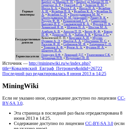
Барбот де Марни Е. Н.
•
Барбот де Марни Н. П.
•
Гернгрос А. Р.
•
Грасгоф Г. Л.
•
Залесов П. М.
•
Иосса А. А.
•
Иосса Г. А.
•
Иосса Н. А.
•
Кулибин
Горные
А. И.
•
Кулибин В. А.
•
Кулибин К. А.
•
Кулибин Н.
инженеры
А.
•
Кулибин С. Н.
•
Протодьяконов М. М.
•
Протодьяконов М. М. (младший)
•
Рашет В. К.
•
Риддер Ф. Ф.
•
Романовский Г. Д.
•
Самарский-
Быховец В. Е.
•
Скальковский К. А.
•
Фролов П. К.
•
Хованский Я. И.
•
Шленев Н. А.
•
Шостак М. А.
Алябьев А. В.
•
Аносов П. П.
•
Бегер Ф. Ф.
•
Блюэр
И. Ф.
•
Денисов Н. А.
•
Зыбин А. К.
•
Качка Г. С.
•
Ковалевский Е. П.
•
Корсаков А. И.
•
Мусин-
Государственные
Пушкин А. Э.
•
Нартов А. А.
•
Опочинин М. С.
•
деятели
Раселли Ф. И.
•
Соймонов М. Ф.
•
Татаринов С. П.
•
Томилов А. Ф.
•
Фрезе А. А.
•
Фуллон И. А.
•
Шлаттер И. А.
Гриндлер Б.Ф.
•
Левицкий Д.Г.
•
Трапезников С.К.
•
Горноспасатели
Черницын Н.Н.
•
Федорович И. И.
Источник —
http://miningwiki.ru/w/index.php?
title=Ковалевский_Евграф_Петрович&oldid=26722
Последний раз редактировалась 8 июня 2013 в 14:25
MiningWiki
Если не указано иное, содержание доступно по лицензии
CC-
BY-SA 3.0
.
Эта страница в последний раз была отредактирована 8
июня 2013 в 14:25.
Содержание доступно по лицензии
CC-BY-SA 3.0
(если
не указано иное).