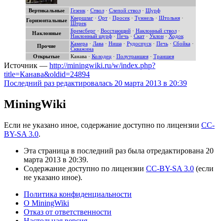
Вертикальные
Гезенк
·
Ствол
·
Слепой ствол
·
Шурф
Квершлаг
·
Орт
·
Просек
·
Туннель
·
Штольня
·
Горизонтальные
Штрек
Бремсберг
·
Восстающий
·
Наклонный ствол
·
Наклонные
Наклонный шурф
·
Печь
·
Скат
·
Уклон
·
Ходок
Камера
·
Лава
·
Ниша
·
Рудоспуск
·
Печь
·
Сбойка
·
Прочие
Скважина
Открытые
Канава
·
Колодец
·
Полутраншея
·
Траншея
Источник —
http://miningwiki.ru/w/index.php?
title=Канава&oldid=24894
Последний раз редактировалась 20 марта 2013 в 20:39
MiningWiki
Если не указано иное, содержание доступно по лицензии
CC-
BY-SA 3.0
.
Эта страница в последний раз была отредактирована 20
марта 2013 в 20:39.
Содержание доступно по лицензии
CC-BY-SA 3.0
(если
не указано иное).
Политика конфиденциальности
О MiningWiki
Отказ от ответственности
Настольная версия