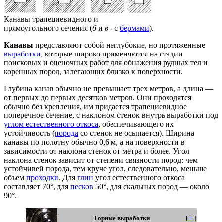
Канавы трапециевидного и
прямоугольного сечения (
б
и
в
- с
бермами
).
Канавы
представляют собой неглубокие, но протяженные
выработки
, которые широко применяются на стадии
поисковых и оценочных работ для обнажения рудных тел и
коренных пород, залегающих близко к поверхности.
Глубина канав обычно не превышает трех метров, а длина —
от первых до первых десятков метров. Они проходятся
обычно без крепления, им придается трапециевидное
поперечное сечение, с наклоном стенок внутрь выработки под
углом естественного откоса
, обеспечивающего их
устойчивость (
порода
со стенок не осыпается). Ширина
канавы по полотну обычно 0,6 м, а на поверхности в
зависимости от наклона стенок от метра и более. Угол
наклона стенок зависит от степени связности пород: чем
устойчивей порода, тем круче угол, следовательно, меньше
объем
проходки
. Для
глин
угол естественного откоса
составляет 70°, для
песков
50°, для скальных пород — около
90°.
Горные выработки
[
+
]