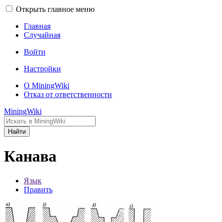
Открыть главное меню
Главная
Случайная
Войти
Настройки
О MiningWiki
Отказ от ответственности
MiningWiki
Найти
Канава
Язык
Править