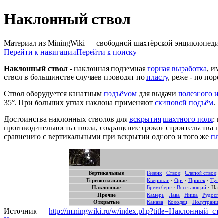
Наклонный ствол
Материал из MiningWiki — свободной шахтёрской энциклопед
Перейти к навигации
Перейти к поиску
Наклонный ствол
- наклонная подземная
горная выработка
, и
ствол в большинстве случаев проводят по
пласту
, реже - по пор
Ствол оборудуется канатным
подъёмом
для выдачи
полезного 
35°. При больших углах наклона применяют
скиповой подъём
.
Достоинства наклонных стволов для
вскрытия
шахтного поля
:
производительность ствола, сокращение сроков строительства 
сравнению с вертикальными при вскрытии одного и того же
пл
Вертикальные
Гезенк
·
Ствол
·
Слепой ствол
Горизонтальные
Квершлаг
·
Орт
·
Просек
·
Ту
Наклонные
Бремсберг
·
Восстающий
·
На
Прочие
Камера
·
Лава
·
Ниша
·
Рудос
Открытые
Канава
·
Колодец
·
Полутран
Источник —
http://miningwiki.ru/w/index.php?title=Наклонный_