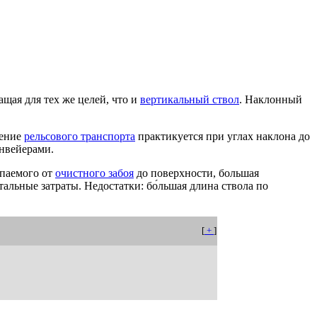
щая для тех же целей, что и
вертикальный ствол
. Наклонный
нение
рельсового транспорта
практикуется при углах наклона до
онвейерами.
опаемого от
очистного забоя
до поверхности, большая
льные затраты. Недостатки: бо́льшая длина ствола по
[
+
]