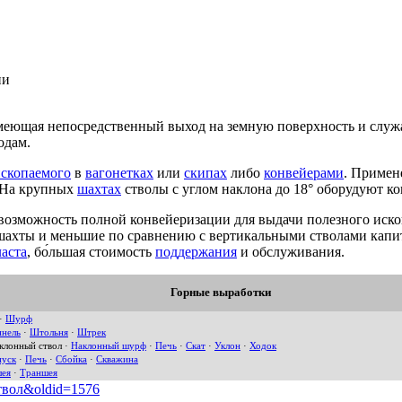
ии
меющая непосредственный выход на земную поверхность и служа
одам.
ископаемого
в
вагонетках
или
скипах
либо
конвейерами
. Приме
 На крупных
шахтах
стволы с углом наклона до 18° оборудуют к
 возможность полной конвейеризации для выдачи полезного иск
шахты и меньшие по сравнению с вертикальными стволами капита
аста
, бо́льшая стоимость
поддержания
и обслуживания.
Горные выработки
·
Шурф
ннель
·
Штольня
·
Штрек
клонный ствол
·
Наклонный шурф
·
Печь
·
Скат
·
Уклон
·
Ходок
пуск
·
Печь
·
Сбойка
·
Скважина
шея
·
Траншея
ствол&oldid=1576