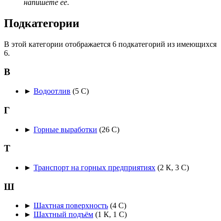
напишете её
.
Подкатегории
В этой категории отображается 6 подкатегорий из имеющихся
6.
В
►
Водоотлив
‎
(5 С)
Г
►
Горные выработки
‎
(26 С)
Т
►
Транспорт на горных предприятиях
‎
(2 К, 3 С)
Ш
►
Шахтная поверхность
‎
(4 С)
►
Шахтный подъём
‎
(1 К, 1 С)