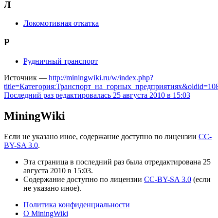
Л
Локомотивная откатка
Р
Рудничный транспорт
Источник —
http://miningwiki.ru/w/index.php?
title=Категория:Транспорт_на_горных_предприятиях&oldid=10
Последний раз редактировалась 25 августа 2010 в 15:03
MiningWiki
Если не указано иное, содержание доступно по лицензии
CC-
BY-SA 3.0
.
Эта страница в последний раз была отредактирована 25
августа 2010 в 15:03.
Содержание доступно по лицензии
CC-BY-SA 3.0
(если
не указано иное).
Политика конфиденциальности
О MiningWiki