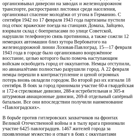
организовывал диверсии на заводах и железнодорожном
транспорте, распространял листовки среди населения,
организовал спасение молодёжи от угона в Германию. С
сентября 1942 по 17 февраля 1943 года партизаны пустили
под откос вражеские поезда на станциях Домаха, Зайцево,
взорвали склад с боеприпасами по улице Советской,
нарушили телефонную связь противника, а также сожгли 12
немецких автомашин близ хутора Вербоватого на
железнодорожной линии Лозовая-Павлоград. 15—17 февраля
1943 года в городе было организовано вооружённое
восстание, целью которого было помочь наступающим
войскам освободить город от оккупантов. Немцы отступили,
но авианалётами полностью разрушили город. А 22 февраля
немцы перешли в контрнаступление и ценой огромных
потерь вновь овладели городом. Во второй раз их изгнали 18
сентября. В боях за город принимали участие 60-я гвардейская
и 172-я стрелковые дивизии, 288-я истребительная и 305-я
штурмовая авиационные дивизии, 269-й отдельный сапёрный
батальон. Все они впоследствии получили наименование
«Павлоградских».
В борьбе против гитлеровских захватчиков на фронтах
Великой Отечественной войны и в тылу врага принимали
участие 6425 павлоградцев. 1467 жителей города за
проявленные мужество и отвагу в боях с оккупантами