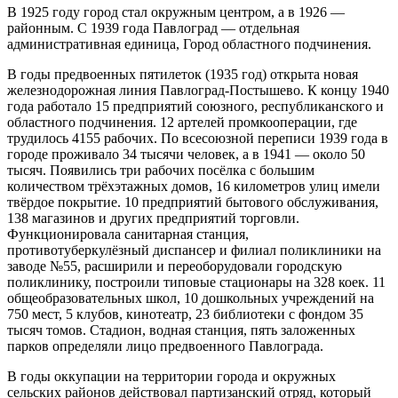
В 1925 году город стал окружным центром, а в 1926 —
районным. С 1939 года Павлоград — отдельная
административная единица, Город областного подчинения.
В годы предвоенных пятилеток (1935 год) открыта новая
железнодорожная линия Павлоград-Постышево. К концу 1940
года работало 15 предприятий союзного, республиканского и
областного подчинения. 12 артелей промкооперации, где
трудилось 4155 рабочих. По всесоюзной переписи 1939 года в
городе проживало 34 тысячи человек, а в 1941 — около 50
тысяч. Появились три рабочих посёлка с большим
количеством трёхэтажных домов, 16 километров улиц имели
твёрдое покрытие. 10 предприятий бытового обслуживания,
138 магазинов и других предприятий торговли.
Функционировала санитарная станция,
противотуберкулёзный диспансер и филиал поликлиники на
заводе №55, расширили и переоборудовали городскую
поликлинику, построили типовые стационары на 328 коек. 11
общеобразовательных школ, 10 дошкольных учреждений на
750 мест, 5 клубов, кинотеатр, 23 библиотеки с фондом 35
тысяч томов. Стадион, водная станция, пять заложенных
парков определяли лицо предвоенного Павлограда.
В годы оккупации на территории города и окружных
сельских районов действовал партизанский отряд, который