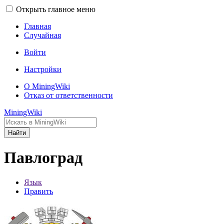
Открыть главное меню
Главная
Случайная
Войти
Настройки
О MiningWiki
Отказ от ответственности
MiningWiki
Найти
Павлоград
Язык
Править