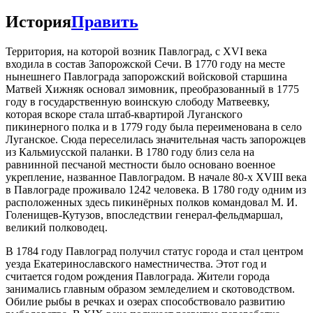
История
Править
Территория, на которой возник Павлоград, с XVI века
входила в состав Запорожской Сечи. В 1770 году на месте
нынешнего Павлограда запорожский войсковой старшина
Матвей Хижняк основал зимовник, преобразованный в 1775
году в государственную воинскую слободу Матвеевку,
которая вскоре стала штаб-квартирой Луганского
пикинерного полка и в 1779 году была переименована в село
Луганское. Сюда переселилась значительная часть запорожцев
из Кальмиусской паланки. В 1780 году близ села на
равнинной песчаной местности было основано военное
укрепление, названное Павлоградом. В начале 80-х XVIII века
в Павлограде проживало 1242 человека. В 1780 году одним из
расположенных здесь пикинёрных полков командовал М. И.
Голенищев-Кутузов, впоследствии генерал-фельдмаршал,
великий полководец.
В 1784 году Павлоград получил статус города и стал центром
уезда Екатеринославского наместничества. Этот год и
считается годом рождения Павлограда. Жители города
занимались главным образом земледелием и скотоводством.
Обилие рыбы в речках и озерах способствовало развитию