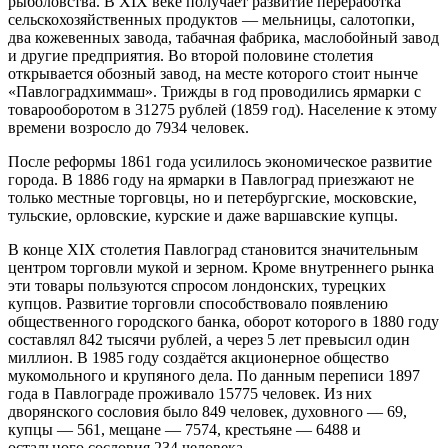
рыболовства. В XIX веке получает развитие переработка
сельскохозяйственных продуктов — мельницы, салотопки,
два кожевенных завода, табачная фабрика, маслобойный завод
и другие предприятия. Во второй половине столетия
открывается обозный завод, на месте которого стоит нынче
«Павлоградхиммаш». Трижды в год проводились ярмарки с
товарооборотом в 31275 рублей (1859 год). Население к этому
времени возросло до 7934 человек.
После реформы 1861 года усилилось экономическое развитие
города. В 1886 году на ярмарки в Павлоград приезжают не
только местные торговцы, но и петербургские, московские,
тульские, орловские, курские и даже варшавские купцы.
В конце XIX столетия Павлоград становится значительным
центром торговли мукой и зерном. Кроме внутреннего рынка
эти товары пользуются спросом лондонских, турецких
купцов. Развитие торговли способствовало появлению
общественного городского банка, оборот которого в 1880 году
составлял 842 тысячи рублей, а через 5 лет превысил один
миллион. В 1985 году создаётся акционерное общество
мукомольного и крупяного дела. По данным переписи 1897
года в Павлограде проживало 15775 человек. Из них
дворянского сословия было 849 человек, духовного — 69,
купцы — 561, мещане — 7574, крестьяне — 6488 и
остального сословия 234 человека.