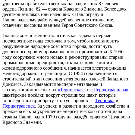
удостоены правительственных наград, из них 8 человек —
ордена Ленина, 62 — ордена Красного Знамени. Более двух
десятков земляков или имеющих к Павлограду и
Павлоградскому району людей косвенное отношение,
отмечены высоким званием Героя Советского Союза.
Главная хозяйственно-политическая задача в первые
послевоенные годы состояла в том, чтобы восстановить
разрушенное народное хозяйство города, достигнуть
довоенного уровня промышленного производства. К 1950
году сооружено много новых и реконструированы старые
промышленные предприятия, открыты новые линии
железнодорожного сообщения, начинается электрификация
железнодорожного транспорта. С 1954 года начинается
строительный этап освоения угленосных залежей Западного
Донбасса. Закладываются экспериментальные и
эксплуатационные шахты
«Терновская»
и
«Першотравнева»
,
шахтёрские посёлки вокруг строящихся шахт, которые
впоследствии приобретут статус городов —
Терновка
и
Першотравенск
. За успехи в развитии народного хозяйства и,
прежде всего, за укрепление энергетического потенциала
страны Павлоград в 1979 году награждён орденом Трудового
Красного Знамени.