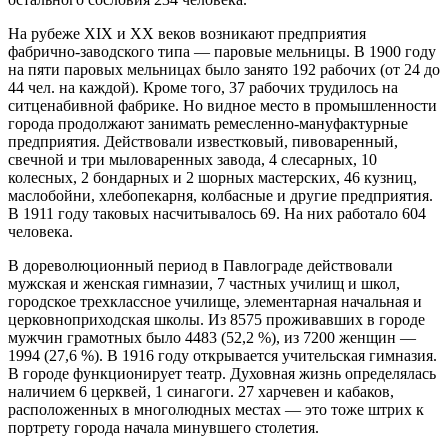
На рубеже XIX и XX веков возникают предприятия
фабрично-заводского типа — паровые мельницы. В 1900 году
на пяти паровых мельницах было занято 192 рабочих (от 24 до
44 чел. на каждой). Кроме того, 37 рабочих трудилось на
ситценабивной фабрике. Но видное место в промышленности
города продолжают занимать ремесленно-мануфактурные
предприятия. Действовали известковый, пивоваренный,
свечной и три мыловаренных завода, 4 слесарных, 10
колесных, 2 бондарных и 2 шорных мастерских, 46 кузниц,
маслобойни, хлебопекарня, колбасные и другие предприятия.
В 1911 году таковых насчитывалось 69. На них работало 604
человека.
В дореволюционный период в Павлограде действовали
мужская и женская гимназии, 7 частных училищ и школ,
городское трехклассное училище, элементарная начальная и
церковноприходская школы. Из 8575 проживавших в городе
мужчин грамотных было 4483 (52,2 %), из 7200 женщин —
1994 (27,6 %). В 1916 году открывается учительская гимназия.
В городе функционирует театр. Духовная жизнь определялась
наличием 6 церквей, 1 синагоги. 27 харчевен и кабаков,
расположенных в многолюдных местах — это тоже штрих к
портрету города начала минувшего столетия.