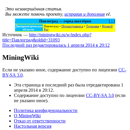
Это незавершённая статья.
Вы можете помочь проекту,
исправив и дополнив
её.
Павлоград — город шахтёров
[
+
]
Днепропетровская
Павлоград
•
Першотравенск
•
Терновка
•
Кривой
область
Рог
Источник —
http://miningwiki.ru/w/index.php?
title=Павлоград&oldid=31093
Последний раз редактировалась 1 апреля 2014 в 20:12
MiningWiki
Если не указано иное, содержание доступно по лицензии
CC-
BY-SA 3.0
.
Эта страница в последний раз была отредактирована 1
апреля 2014 в 20:12.
Содержание доступно по лицензии
CC-BY-SA 3.0
(если
не указано иное).
Политика конфиденциальности
О MiningWiki
Отказ от ответственности
Настольная версия