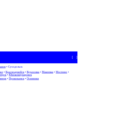
[
+
]
анов
•
Суходольск
кое
•
Красноармейск
•
Кураховка
•
Макеевка
•
Моспино
•
тёрск
•
Юнокоммунаровск
знецк
•
Прокопьевск
•
Осинники