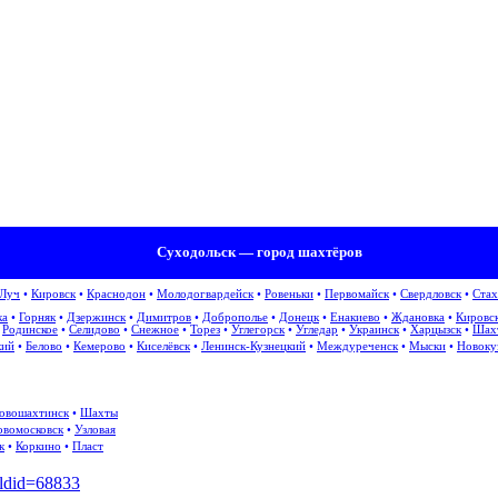
Суходольск — город шахтёров
 Луч
•
Кировск
•
Краснодон
•
Молодогвардейск
•
Ровеньки
•
Первомайск
•
Свердловск
•
Стах
ка
•
Горняк
•
Дзержинск
•
Димитров
•
Доброполье
•
Донецк
•
Енакиево
•
Ждановка
•
Кировс
•
Родинское
•
Селидово
•
Снежное
•
Торез
•
Углегорск
•
Угледар
•
Украинск
•
Харцызск
•
Шах
кий
•
Белово
•
Кемерово
•
Киселёвск
•
Ленинск-Кузнецкий
•
Междуреченск
•
Мыски
•
Новоку
овошахтинск
•
Шахты
овомосковск
•
Узловая
к
•
Коркино
•
Пласт
oldid=68833