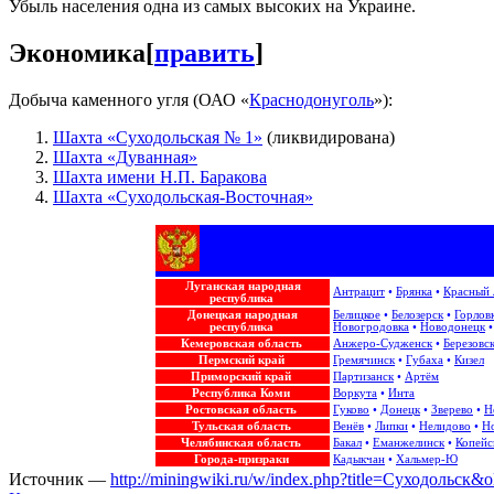
Убыль населения одна из самых высоких на Украине.
Экономика
[
править
]
Добыча каменного угля (ОАО «
Краснодонуголь
»):
Шахта «Суходольская № 1»
(ликвидирована)
Шахта «Дуванная»
Шахта имени Н.П. Баракова
Шахта «Суходольская-Восточная»
Луганская народная
Антрацит
•
Брянка
•
Красный
республика
Донецкая народная
Белицкое
•
Белозерск
•
Горлов
республика
Новогродовка
•
Новодонецк
Кемеровская область
Анжеро-Судженск
•
Березовс
Пермский край
Гремячинск
•
Губаха
•
Кизел
Приморский край
Партизанск
•
Артём
Республика Коми
Воркута
•
Инта
Ростовская область
Гуково
•
Донецк
•
Зверево
•
Н
Тульская область
Венёв
•
Липки
•
Нелидово
•
Н
Челябинская область
Бакал
•
Еманжелинск
•
Копейс
Города-призраки
Кадыкчан
•
Хальмер-Ю
Источник —
http://miningwiki.ru/w/index.php?title=Суходольск&