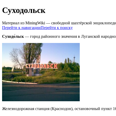
Суходольск
Материал из MiningWiki — свободной шахтёрской энциклопед
Перейти к навигации
Перейти к поиску
Суходо́льск
— город районного значения в Луганской народно
Железнодорожная станция (Краснодон), остановочный пункт 1