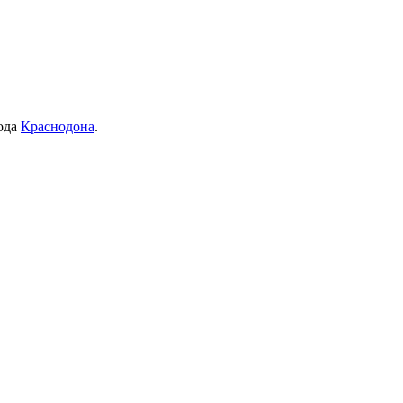
рода
Краснодона
.