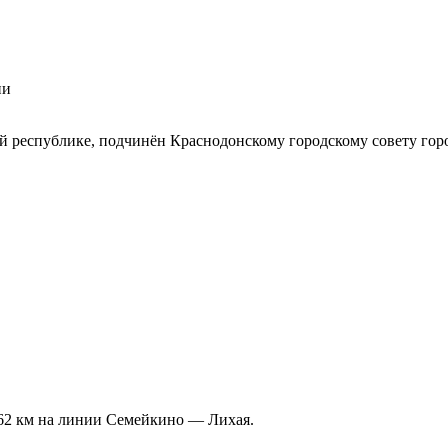
ии
й республике, подчинён Краснодонскому городскому совету го
62 км на линии Семейкино — Лихая.