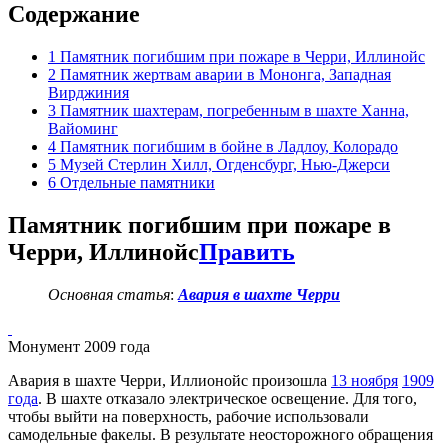
Содержание
1
Памятник погибшим при пожаре в Черри, Иллинойс
2
Памятник жертвам аварии в Мононга, Западная
Вирджиния
3
Памятник шахтерам, погребенным в шахте Ханна,
Вайоминг
4
Памятник погибшим в бойне в Ладлоу, Колорадо
5
Музей Стерлин Хилл, Огденсбург, Нью-Джерси
6
Отдельные памятники
Памятник погибшим при пожаре в
Черри, Иллинойс
Править
Основная статья
:
Авария в шахте Черри
Монумент 2009 года
Авария в шахте Черри, Иллионойс произошла
13 ноября
1909
года
. В шахте отказало электрическое освещение. Для того,
чтобы выйти на поверхность, рабочие использовали
самодельные факелы. В результате неосторожного обращения