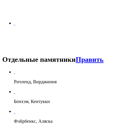
Отдельные памятники
Править
Ричленд, Вирджиния
Бенхэм, Кентукки
Фэйрбенкс, Аляска