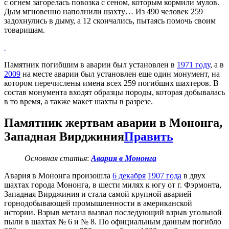
с огнем загорелась повозка с сеном, которым кормили мулов.
Дым мгновенно наполнили шахту… Из 490 человек 259
задохнулись в дыму, а 12 скончались, пытаясь помочь своим
товарищам.
Памятник погибшим в аварии был установлен в
1971 году
, а в
2009
на месте аварии был установлен еще один монумент, на
котором перечислены имена всех 259 погибших шахтеров. В
состав монумента входят образцы породы, которая добывалась
в то время, а также макет шахты в разрезе.
Памятник жертвам аварии в Мононга,
Западная Вирджиния
Править
Основная статья
:
Авария в Мононга
Авария в Мононга произошла
6 декабря
1907 года
в двух
шахтах города Мононга, в шести милях к югу от г. Фэрмонта,
Западная Вирджиния и стала самой крупной аварией
горнодобывающей промышленности в американской
истории. Взрыв метана вызвал последующий взрыв угольной
пыли в шахтах № 6 и № 8. По официальным данным погибло