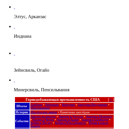
Элтус, Арканзас
Индиана
Зейнсвиль, Огайо
Минерсвиль, Пенсильвания
Горнодобывающая промышленность США
[
+
]
Алабама
•
Вайоминг
•
Кентукки
•
Западная Вирджиния
•
Штаты
Пенсильвания
История
Шахтёрские лампы
•
Памятники шахтёрам
Аварии на шахтах
•
Аварии в Доусон
•
Авария в Мононга
•
Пожар в Черри
•
Аварии в Ханне
•
Авария в Скофилде
•
События
Бойня в Ладлоу
•
Бойня в Рок-Спрингсе
•
Взрыв в шахте
Баннер