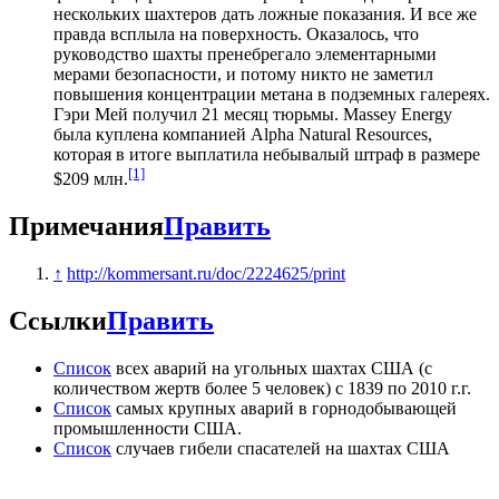
нескольких шахтеров дать ложные показания. И все же
правда всплыла на поверхность. Оказалось, что
руководство шахты пренебрегало элементарными
мерами безопасности, и потому никто не заметил
повышения концентрации метана в подземных галереях.
Гэри Мей получил 21 месяц тюрьмы. Massey Energy
была куплена компанией Alpha Natural Resources,
которая в итоге выплатила небывалый штраф в размере
[1]
$209 млн.
Примечания
Править
↑
http://kommersant.ru/doc/2224625/print
Ссылки
Править
Список
всех аварий на угольных шахтах США (с
количеством жертв более 5 человек) с 1839 по 2010 г.г.
Список
самых крупных аварий в горнодобывающей
промышленности США.
Список
случаев гибели спасателей на шахтах США