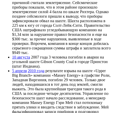
причиной считали землетрясение. Сейсмические
приборы показали, что в этом районе произошло
землетрясение силой 4 балла по шкале Рихтера. Однако
позднее сейсмологи пришли к выводу, что приборы
зафиксировали обвал на шахте. Шахта расположена в
225 км к югу от города Солт-Лейк-Сити. Правительство
США оштрафовало угледобывающую компанию на
$1,34 млн за нарушение правил безопасности и еще на
$300 тыс. за прочие нарушения, выявленные в ходе
проверки. Впрочем, компания в конце концов добилась
серьезного сокращения суммы штрафа и заплатила всего
$949 тыс.
10 августа
2007 года 3 человека погибли в аварии на
угольной шахте Gibson County Coal в городе Принстон
(штат Индиана).
5 апреля
2010 года
результате взрыва на шахте «Upper
Big Branch» компании «Massey Energy» в графстве Роли,
Западная Виргиния, погибли 29 человек. Только двое
людей, находившихся в тот день под землей, смогли
выжить. Это была крупнейшая трагедия такого рода в
США за последние четыре десятилетия. Управление по
безопасности шахт начало расследование, а менеджер
компании Massey Energy Гэри Мей стал потихоньку
прятать улики и вводить следствие в заблуждение. Мей
фальсифицировал записи приборов и подговорил