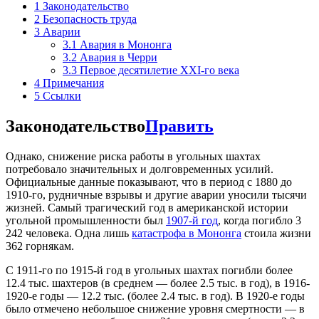
1
Законодательство
2
Безопасность труда
3
Аварии
3.1
Авария в Мононга
3.2
Авария в Черри
3.3
Первое десятилетие XXI-го века
4
Примечания
5
Ссылки
Законодательство
Править
Однако, снижение риска работы в угольных шахтах
потребовало значительных и долговременных усилий.
Официальные данные показывают, что в период с 1880 до
1910-го, рудничные взрывы и другие аварии уносили тысячи
жизней. Самый трагический год в американской истории
угольной промышленности был
1907-й год
, когда погибло 3
242 человека. Одна лишь
катастрофа в Мононга
стоила жизни
362 горнякам.
С 1911-го по 1915-й год в угольных шахтах погибли более
12.4 тыс. шахтеров (в среднем — более 2.5 тыс. в год), в 1916-
1920-е годы — 12.2 тыс. (более 2.4 тыс. в год). В 1920-е годы
было отмечено небольшое снижение уровня смертности — в