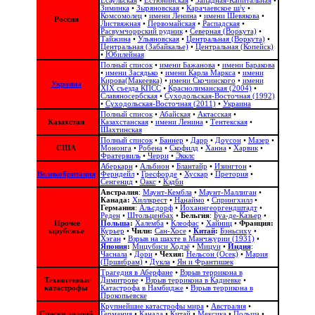
Есаульская
•
Естюнинская
•
Западная-Капитальная
•
Зиминка
•
Зыряновская
•
Карачаевское ш/у
•
Комсомолец
•
имени Ленина
•
имени Шевякова
•
Россия
Листвяжная
•
Первомайская
•
Распадская
•
Расвумчоррский рудник
•
Северная (Воркута)
•
Тайжина
•
Ульяновская
•
Центральная (Воркута)
•
Центральная (Забайкалье)
•
Центральная (Копейск)
•
Юбилейная
Полный список
•
имени Бажанова
•
имени Баракова
•
имени Засядько
•
имени Карла Маркса
•
имени
Кирова(Макеевка)
•
имени Скочинского
•
имени
Украина
ХІХ съезда КПСС
•
Краснолиманская (2004)
•
Славяносербская
•
Суходольская-Восточная (1992)
•
Суходольская-Восточная (2011)
•
Украина
Полный список
•
Абайская
•
Актасская
•
Казахстан
Казахстанская
•
имени Ленина
•
Тентекская
•
Шахтинская
Полный список
•
Баннер
•
Дарр
•
Доусон
•
Мазер
•
США
Мононга
•
Робена
•
Скофилд
•
Ханна
•
Харвик
•
Фратервиль
•
Черри
•
Экклс
Аберкарн
•
Альбион‎
•
Блантайр
•
Изингтон
•
Великобритания
Ферндейл
•
Гресфорде
•
Хускар
•
Претория
•
Сенгенид
•
Оакс
•
Кэдби
Австралия
:
Маунт-Кембла
•
Маунт-Маллиган
•
Канада:
Хиллкрест
•
Нанаймо
•
Спрингхилл
•
Германия
:
Альсдорф
•
Йоханнгеоргендштадт
•
Реден
•
Штольценбах
•
Бельгия
:
Буа-де-Казьер
•
Прочее
Польша
:
Халемба
•
Клеофас
•
Хайниц
•
Франция:
зарубежье
Курьер
•
Чили:
Сан-Хосе
•
Китай
:
Бэньсиху
•
Хэган
•
Взрыв на шахте в Манчжурии (1931)
•
Япония
:
Мицубиси Ходзё
•
Мицуи
•
Индия
:
Часнала
•
Дори
•
Чехия:
Нельсон (Осек)
•
Мария
(Пршибрам)
•
Дукла
•
Ян и Франтишек
Трагедия в Аберфане
•
Взрыв террикона в
Техногенные
Димитрове
•
Взрыв террикона в Кадиевке
•
катастрофы
Катастрофа в Намбидже
•
Взрыв террикона в
Прокопьевске
Крупнейшие катастрофы мира
•
Австралия
•
Списки аварий
Германия
•
Канада
•
Китай
•
Мексика
•
Польша
•