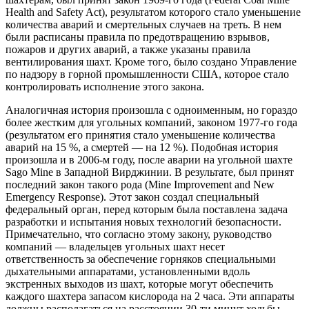
Health and Safety Act), результатом которого стало уменьшение
количества аварий и смертельных случаев на треть. В нем
были расписаны правила по предотвращению взрывов,
пожаров и других аварий, а также указаны правила
вентилирования шахт. Кроме того, было создано Управление
по надзору в горной промышленности США, которое стало
контролировать исполнение этого закона.
Аналогичная история произошла с одноименным, но гораздо
более жестким для угольных компаний, законом 1977-го года
(результатом его принятия стало уменьшение количества
аварий на 15 %, а смертей — на 12 %). Подобная история
произошла и в 2006-м году, после аварии на угольной шахте
Sago Mine в Западной Вирджинии. В результате, был принят
последний закон такого рода (Mine Improvement and New
Emergency Response). Этот закон создал специальный
федеральный орган, перед которым была поставлена задача
разработки и испытания новых технологий безопасности.
Примечательно, что согласно этому закону, руководство
компаний — владельцев угольных шахт несет
ответственность за обеспечение горняков специальными
дыхательными аппаратами, установленными вдоль
экстренных выходов из шахт, которые могут обеспечить
каждого шахтера запасом кислорода на 2 часа. Эти аппараты
должны располагаться на расстоянии 30-ти минут ходьбы