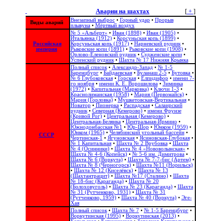
Аварии на шахтах
[
+
]
Внезапный выброс
•
Горный удар
•
Прорыв
Виды аварий
плывуна
•
Мёртвый воздух
№ 5 «Альберт»
•
Иван (1898)
•
Иван (1905)
•
Итальянка (1912)
•
Корсуньская копь (1899)
•
Российская
Корсуньская копь (1917)
•
Нарневский рудник
•
империя
Рыковские копи (1891)
•
Рыковские копи (1908)
•
Орлово-Еленовский рудник
•
Судженские копи
•
Успенский рудник
•
Шахта № 17 Нижняя Крынка
Полный список
•
Александр-Запад
•
№ 1-5
Баренцбург
•
Байдаевская
•
Буланаш 2-5
•
Бутовка
•
№ 6 Глубоковская
•
Горская
•
Елпидифор
•
имени 7-
го ноября
•
имени К. Е. Ворошилова
•
Зиминка
(1972)
•
Капитальная (Марковка)
•
Ключи 1-3
•
Краснолиманская (1958)
•
Мария (Первомайск)
•
Мария (Горловка)
•
Мушкетовская-Вертикальная
•
Новатор
•
Пионерка
•
Распадская
•
Салаирский
рудник
•
Северная (Кемерово)
•
имени Фрунзе
(Кривой Рог)
•
Центральная (Кемерово)
•
Центральная-Белянка
•
Центральная-Ирмино
•
Южнодонбасская №1
•
Юр-Шор
•
Юнком (1959)
•
Юнком (1965)
•
Челябинский угольный бассейн
•
СССР
Чертинская-1
•
Ягуновская
•
Ясиновская-Глубокая
•
№ 1 Капитальная
•
Шахта № 2 Врубовка
•
Шахта
№ 4 (Осинники)
•
Шахта № 4 «Нововолынская»
•
Шахта № 4-6 (Копейск)
•
№ 5-6 им. Димитрова
•
Шахта № 6 (Воркута)
•
Шахта № 7-7-бис (Артем)
•
Шахта № 8 (Черногорск)
•
Шахта №11 (Норильск)
•
Шахта № 12 (Киселёвск)
•
Шахта № 13
(Шахтантрацит)
•
Шахта №17 (Сталино)
•
Шахта
№ 18-бис (Караганда)
•
Шахта № 20
(Болоховуголь)‎
•
Шахта № 23 (Караганда)
•
Шахта
№ 31 (Рутченково, 1931)
•
Шахта № 31
(Рутченково, 1959)
•
Шахта № 40 (Воркута)
•
Эге-
Хая
Полный список
•
Шахта № 7
•
№ 1-5 Баренцбург
•
Воркутинская (1995)
•
Воркутинская (2013)
•