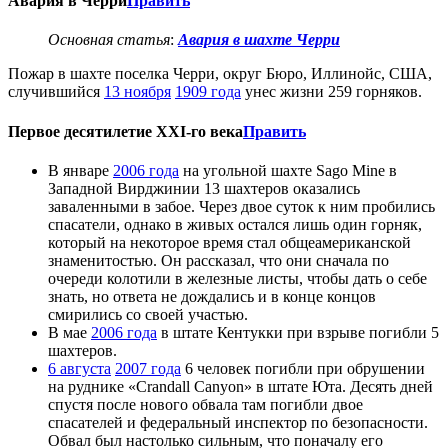
Авария в Черри
Править
Основная статья
:
Авария в шахте Черри
Пожар в шахте поселка Черри, округ Бюро, Иллинойс, США,
случившийся
13 ноября
1909 года
унес жизни 259 горняков.
Первое десятилетие XXI-го века
Править
В январе
2006 года
на угольной шахте Sago Mine в
Западной Вирджинии 13 шахтеров оказались
заваленными в забое. Через двое суток к ним пробились
спасатели, однако в живых остался лишь один горняк,
который на некоторое время стал общеамериканской
знаменитостью. Он рассказал, что они сначала по
очереди колотили в железные листы, чтобы дать о себе
знать, но ответа не дождались и в конце концов
смирились со своей участью.
В мае
2006 года
в штате Кентукки при взрыве погибли 5
шахтеров.
6 августа
2007 года
6 человек погибли при обрушении
на руднике «Crandall Canyon» в штате Юта. Десять дней
спустя после нового обвала там погибли двое
спасателей и федеральный инспектор по безопасности.
Обвал был настолько сильным, что поначалу его