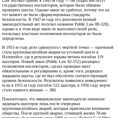
Law 49) был принят в 1941-м году — он создал институт
государственных инспекторов, которые были обязаны
проверять шахты. Однако закон не сработал, потому что на
тот момент не были сформулированы стандарты
безопасности. В 1947-м году его дополнили (новый
законодательный акт получил название Public Law 80-328),
однако и в этом виде закон не выполнил своей роли,
поскольку властные полномочия инспекторов не были
определены.
В 1951-м году дело сдвинулось с мертвой точки — причиной
стала крупномасштабная авария на угольной шахте в
Иллинойсе, где в результате взрыва метана погибли 119
шахтеров. Новый закон (Public Law 82-552) расширил
полномочия инспекторов, сделал проверки шахт
обязательными и регулярными и, кроме того, разрешил
закрывать шахты, где не был обеспечен соответствующий
уровень безопасности. Результаты появились немедленно:
если в 1951-м году погибло 522 шахтера, в 1956 году жертв
стало намного меньше — 380.
Показательно, что американские законодатели начинали
защищать шахтеров лишь после очередных
крупномасштабных аварий, которые привлекали внимание
общества. После крупной аварии, стоившей жизни 78-ми
шахтерам, был принят закон 1969-го года (Federal Coal Mine