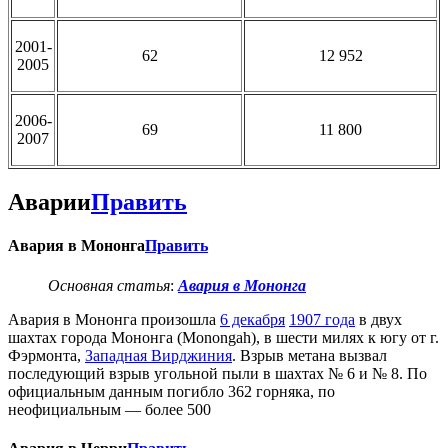
2001-
62
12 952
2005
2006-
69
11 800
2007
Аварии
Править
Авария в Мононга
Править
Основная статья
:
Авария в Мононга
Авария в Мононга произошла
6 декабря
1907 года
в двух
шахтах города Мононга (Monongah), в шести милях к югу от г.
Фэрмонта,
Западная Вирджиния
. Взрыв метана вызвал
последующий взрыв угольной пыли в шахтах № 6 и № 8. По
официальным данным погибло 362 горняка, по
неофициальным — более 500