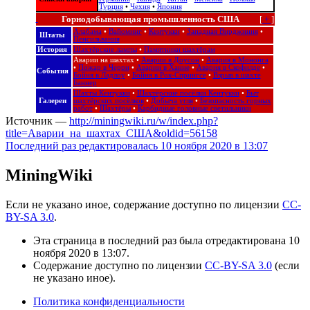
Турция
•
Чехия
•
Япония
Горнодобывающая промышленность США
[
+
]
Алабама
•
Вайоминг
•
Кентукки
•
Западная Вирджиния
•
Штаты
Пенсильвания
История
Шахтёрские лампы
•
Памятники шахтёрам
Аварии на шахтах
•
Аварии в Доусон
•
Авария в Мононга
•
Пожар в Черри
•
Аварии в Ханне
•
Авария в Скофилде
•
События
Бойня в Ладлоу
•
Бойня в Рок-Спрингсе
•
Взрыв в шахте
Баннер
Шахты Кентукки
•
Шахтёрские посёлки Кентукки
•
Быт
Галереи
шахтёрских посёлков
•
Добыча угля
•
Безопасность горных
работ
•
Шахтёры
•
Карбидные головные светильники
Источник —
http://miningwiki.ru/w/index.php?
title=Аварии_на_шахтах_США&oldid=56158
Последний раз редактировалась 10 ноября 2020 в 13:07
MiningWiki
Если не указано иное, содержание доступно по лицензии
CC-
BY-SA 3.0
.
Эта страница в последний раз была отредактирована 10
ноября 2020 в 13:07.
Содержание доступно по лицензии
CC-BY-SA 3.0
(если
не указано иное).
Политика конфиденциальности