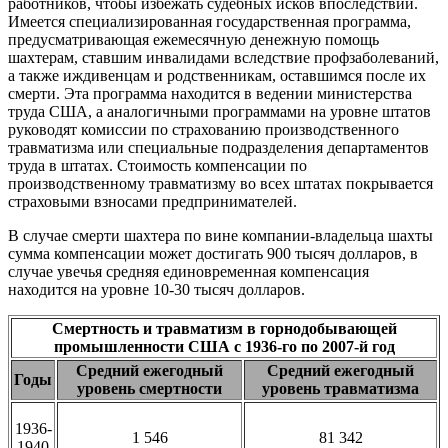
работников, чтобы избежать судебных исков впоследствии.
Имеется специализированная государственная программа,
предусматривающая ежемесячную денежную помощь
шахтерам, ставшим инвалидами вследствие профзаболеваний,
а также иждивенцам и родственникам, оставшимся после их
смерти. Эта программа находится в ведении министерства
труда США, а аналогичными программами на уровне штатов
руководят комиссии по страхованию производственного
травматизма или специальные подразделения департаментов
труда в штатах. Стоимость компенсации по
производственному травматизму во всех штатах покрывается
страховыми взносами предпринимателей.
В случае смерти шахтера по вине компании-владельца шахты
сумма компенсации может достигать 900 тысяч долларов, в
случае увечья средняя единовременная компенсация
находится на уровне 10-30 тысяч долларов.
Смертность и травматизм в горнодобывающей
промышленности США с 1936-го по 2007-й год
Средний ежегодный
Средний ежегодный
Годы
уровень смертности
уровень травматизма
1936-
1 546
81 342
1940