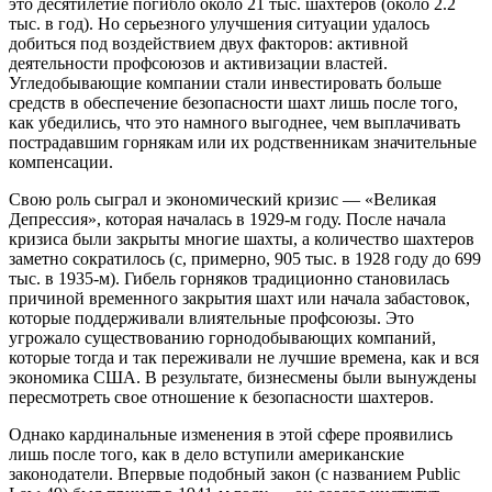
это десятилетие погибло около 21 тыс. шахтеров (около 2.2
тыс. в год). Но серьезного улучшения ситуации удалось
добиться под воздействием двух факторов: активной
деятельности профсоюзов и активизации властей.
Угледобывающие компании стали инвестировать больше
средств в обеспечение безопасности шахт лишь после того,
как убедились, что это намного выгоднее, чем выплачивать
пострадавшим горнякам или их родственникам значительные
компенсации.
Свою роль сыграл и экономический кризис — «Великая
Депрессия», которая началась в 1929-м году. После начала
кризиса были закрыты многие шахты, а количество шахтеров
заметно сократилось (с, примерно, 905 тыс. в 1928 году до 699
тыс. в 1935-м). Гибель горняков традиционно становилась
причиной временного закрытия шахт или начала забастовок,
которые поддерживали влиятельные профсоюзы. Это
угрожало существованию горнодобывающих компаний,
которые тогда и так переживали не лучшие времена, как и вся
экономика США. В результате, бизнесмены были вынуждены
пересмотреть свое отношение к безопасности шахтеров.
Однако кардинальные изменения в этой сфере проявились
лишь после того, как в дело вступили американские
законодатели. Впервые подобный закон (с названием Public