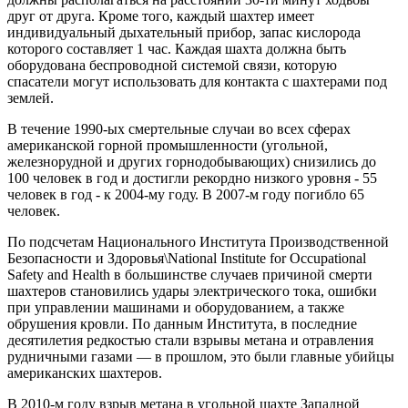
друг от друга. Кроме того, каждый шахтер имеет
индивидуальный дыхательный прибор, запас кислорода
которого составляет 1 час. Каждая шахта должна быть
оборудована беспроводной системой связи, которую
спасатели могут использовать для контакта с шахтерами под
землей.
В течение 1990-ых смертельные случаи во всех сферах
американской горной промышленности (угольной,
железнорудной и других горнодобывающих) снизились до
100 человек в год и достигли рекордно низкого уровня - 55
человек в год - к 2004-му году. В 2007-м году погибло 65
человек.
По подсчетам Национального Института Производственной
Безопасности и Здоровья\National Institute for Occupational
Safety and Health в большинстве случаев причиной смерти
шахтеров становились удары электрического тока, ошибки
при управлении машинами и оборудованием, а также
обрушения кровли. По данным Института, в последние
десятилетия редкостью стали взрывы метана и отравления
рудничными газами — в прошлом, это были главные убийцы
американских шахтеров.
В 2010-м году взрыв метана в угольной шахте Западной