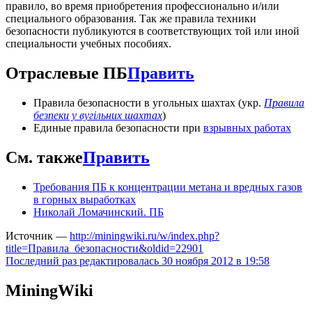
правило, во время приобретения профессионально и/или
специального образования. Так же правила техники
безопасности публикуются в соответствующих той или иной
специальности учебных пособиях.
Отраслевые ПБ
Править
Правила безопасности в угольных шахтах (укр.
Правила
безпеки у вугільних шахтах
)
Единые правила безопасности при
взрывных работах
См. также
Править
Требования ПБ к концентрации метана и вредных газов
в горных выработках
Николай Ломачинский. ПБ
Источник —
http://miningwiki.ru/w/index.php?
title=Правила_безопасности&oldid=22901
Последний раз редактировалась 30 ноября 2012 в 19:58
MiningWiki