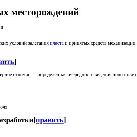
ых месторождений
ии
ких условий залегания
пласта
и принятых средств механизации
вить
]
терное отличие — определенная очередность ведения подготови
оях.
азработки
[
править
]