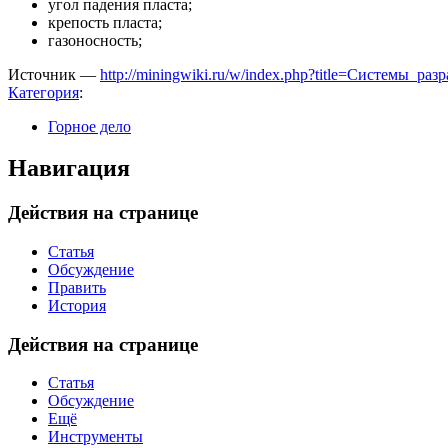
угол падения пласта;
крепость пласта;
газоносность;
Источник —
http://miningwiki.ru/w/index.php?title=Системы_
Категория
:
Горное дело
Навигация
Действия на странице
Статья
Обсуждение
Править
История
Действия на странице
Статья
Обсуждение
Ещё
Инструменты