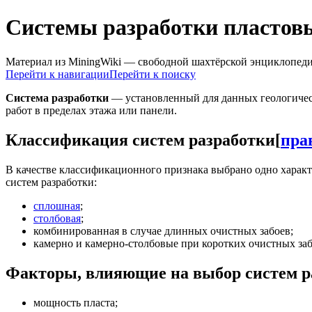
Системы разработки пластов
Материал из MiningWiki — свободной шахтёрской энциклопед
Перейти к навигации
Перейти к поиску
Система разработки
— установленный для данных геологичес
работ в пределах этажа или панели.
Классификация систем разработки
[
пра
В качестве классификационного признака выбрано одно харак
систем разработки:
сплошная
;
столбовая
;
комбинированная в случае длинных очистных забоев;
камерно и камерно-столбовые при коротких очистных заб
Факторы, влияющие на выбор систем р
мощность пласта;