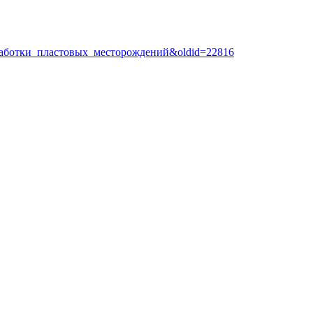
разработки_пластовых_месторождений&oldid=22816