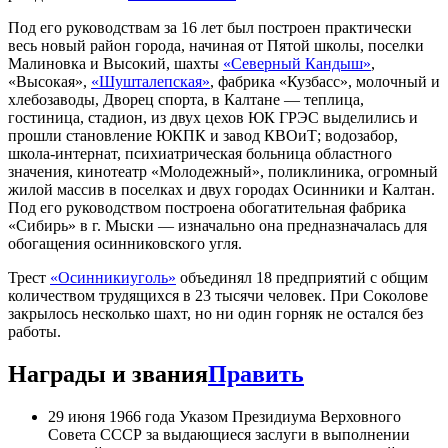
Под его руководствам за 16 лет был построен практически
весь новый район города, начиная от Пятой школы, поселки
Малиновка и Высокий, шахты
«Северный Кандыш»
,
«Высокая»,
«Шушталепская»
, фабрика «Кузбасс», молочный и
хлебозаводы, Дворец спорта, в Калтане — теплица,
гостиница, стадион, из двух цехов ЮК ГРЭС выделились и
прошли становление ЮКПК и завод КВОиТ; водозабор,
школа-интернат, психиатрическая больница областного
значения, кинотеатр «Молодежный», поликлиника, огромный
жилой массив в поселках и двух городах Осинники и Калтан.
Под его руководством построена обогатительная фабрика
«Сибирь» в г. Мыски — изначально она предназначалась для
обогащения осинни­ковского угля.
Трест
«Осинникиуголь»
объединял 18 предприятий с общим
количеством трудящихся в 23 тысячи человек. При Соколове
закрылось несколько шахт, но ни один горняк не остался без
работы.
Награды и звания
Править
29 июня 1966 года Указом Президиума Верховного
Совета СССР за выдающиеся заслуги в выполнении