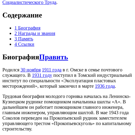
Социалистического Труда
.
Содержание
1
Биография
2
Награды и звания
3
Память
4
Ссылки
Биография
Править
Родился
30 ноября
1911 года
в г. Омске в семье почтового
служащего. В
1931 году
поступил в Томский индустриальный
институт по специальности «Эксплуатация пластовых
месторождений», который закончил в марте
1936 года
.
Трудовая биография молодого горняка началась на Ленинско-
Кузнецком руднике помощником начальника шахты «А». В
дальнейшем он работает помощником главного инженера,
главным инженером, управляющим шахтой. В мае 1943 года
Соколов переведен на Прокопьевский рудник заместителем
управляющего трестом «Прокопьевскуголь» по капитальному
строительству.