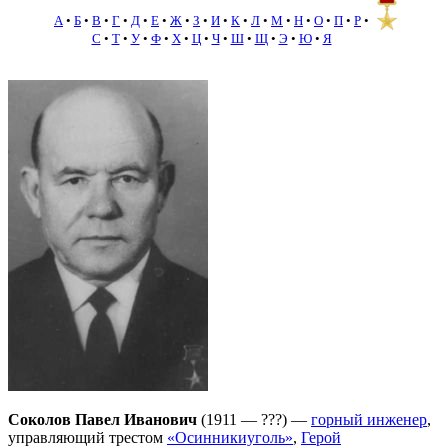
А
•
Б
•
В
•
Г
•
Д
•
Е
•
Ж
•
З
•
И
•
К
•
Л
•
М
•
Н
•
О
•
П
•
Р
•
С
•
Т
•
У
•
Ф
•
Х
•
Ц
•
Ч
•
Ш
•
Щ
•
Э
•
Ю
•
Я
Соколов Павел Иванович
(1911 — ???) —
горный инженер
,
управляющий трестом
«Осинникиуголь»
,
Герой