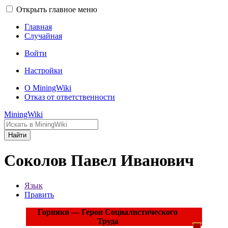
Открыть главное меню
Главная
Случайная
Войти
Настройки
О MiningWiki
Отказ от ответственности
MiningWiki
Найти
Соколов Павел Иванович
Язык
Править
Горняки — Герои Социалистического
Труда