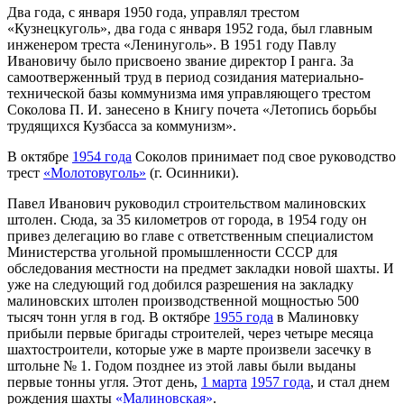
Два года, с января 1950 года, управлял трестом
«Кузнецкуголь», два года с января 1952 года, был главным
инженером треста «Ленинуголь». В 1951 году Павлу
Ивановичу было присвоено звание директор I ранга. За
самоотверженный труд в период созидания материально-
технической базы коммунизма имя управляющего трестом
Соколова П. И. занесено в Книгу почета «Летопись борьбы
трудящихся Кузбасса за коммунизм».
В октябре
1954 года
Соколов принимает под свое руководство
трест
«Молотовуголь»
(г. Осинники).
Павел Иванович руководил строительством малиновских
штолен. Сюда, за 35 километров от города, в 1954 году он
привез делегацию во главе с ответственным специалистом
Министерства угольной промышленности СССР для
обследования местности на предмет закладки новой шахты. И
уже на следующий год добился разрешения на закладку
малиновских штолен производст­венной мощностью 500
тысяч тонн угля в год. В октябре
1955 года
в Ма­линовку
прибыли первые бригады строителей, через четыре месяца
шахтостроители, которые уже в марте произвели засечку в
штольне № 1. Годом позднее из этой лавы были выданы
первые тонны угля. Этот день,
1 марта
1957 года
, и стал днем
рождения шахты
«Малиновская»
.