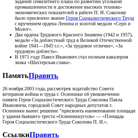
заданий семилетнего плана по развитию угольной
промышленности и достижение высоких технико-
экономических показателей в работе П. И. Соколову
было присвоено звание
Героя Социалистического Труда
с вручением ордена Ленина и золотой медали «Серп и
Молот».
Два ордена Трудового Красного Знамени (1942 и 1957),
медали «За доблестный труд в Великой Отечественной
войне 1941—1945 г.г.», «За трудовое отличие», «За
трудовую доблесть».
В 1971 году Павел Иванович стал полным кавалером
знака «Шахтерская слава».
Память
Править
26 ноября 2003 года, рассмотрев ходатайство Совета
ветеранов войны и труда г. Осинники об увековечении
памяти Героя Социалистического Труда Соколова Павла
Ивановича, городской Совет народных депутатов г.
Осинники вынес решение "присвоить наименование площади
у здания бывшего треста «Осинникиуголь» — «Площадь
Героя Социалистического Труда Соколова П. И.».
Ссылки
Править