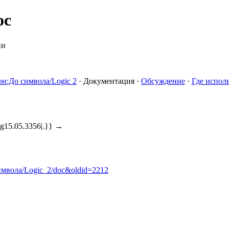
oc
ии
н:До символа/Logic 2
·
Документация
·
Обсуждение
·
Где исполь
g15.05.3356|.}} →
символа/Logic_2/doc&oldid=2212