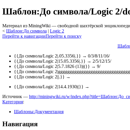
Шаблон:До символа/Logic 2/d
Материал из MiningWiki — свободной шахтёрской энциклопед
<
Шаблон:До символа
‎ |
Logic 2
Перейти к навигации
Перейти к поиску
Шабло
{{До символа/Logic 2|.05.3356|.}} → 0/3/8/11/16/
{{До символа/Logic 2|15.05.3356|.}} → 2/5/12/15/
{{До символа/Logic 2|5.7.1826 (13)|(}} → 9/
{{До символа/Logic 2|ggggggggggggggggggggggggggggggg
{{До символа/Logic 2||.}} →
{{До символа/Logic 2|14.4.1930|(}} →
Источник —
http://miningwiki.ru/w/index.php?title=Шаблон:До_
Категория
:
Шаблоны:Документация
Навигация