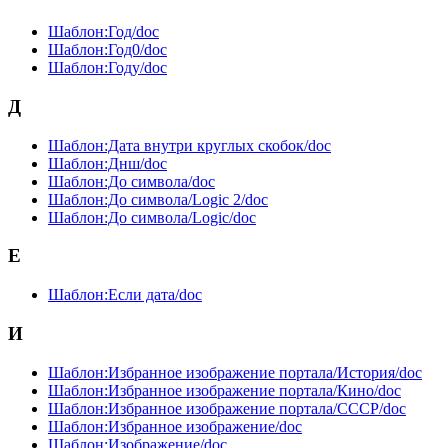
Шаблон:Год/doc
Шаблон:Год0/doc
Шаблон:Году/doc
Д
Шаблон:Дата внутри круглых скобок/doc
Шаблон:Днш/doc
Шаблон:До символа/doc
Шаблон:До символа/Logic 2/doc
Шаблон:До символа/Logic/doc
Е
Шаблон:Если дата/doc
И
Шаблон:Избранное изображение портала/История/doc
Шаблон:Избранное изображение портала/Кино/doc
Шаблон:Избранное изображение портала/СССР/doc
Шаблон:Избранное изображение/doc
Шаблон:Изображение/doc