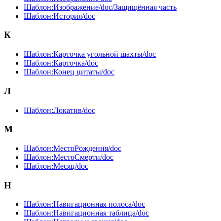
Шаблон:Изображение/doc/Защищённая часть
Шаблон:История/doc
К
Шаблон:Карточка угольной шахты/doc
Шаблон:Карточка/doc
Шаблон:Конец цитаты/doc
Л
Шаблон:Локатив/doc
М
Шаблон:МестоРождения/doc
Шаблон:МестоСмерти/doc
Шаблон:Месяц/doc
Н
Шаблон:Навигационная полоса/doc
Шаблон:Навигационная таблица/doc