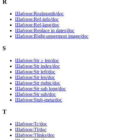
R
Шаблон:Realmonth/doc
Шаблон:Ref-info/doc
Шаблон:Ref-lang/doc
Шаблон:Replace in dates/doc
Шаблон:Right-uppermost image/doc
S
Шаблон:Str ≥ len/doc
Шаблон:Str index/doc
Шаблон:Str left/doc
Шаблон:Str len/doc
Шаблон:Str rightc/doc
Шаблон:Str sub long/doc
Шаблон:Str sub/doc
Шаблон:Stub-meta/doc
T
Шаблон:Tc/doc
Шаблон:Tl/doc
Шаблон:Tlinks/doc