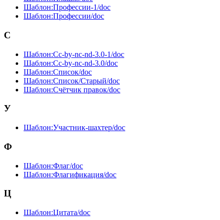
Шаблон:Профессии-1/doc
Шаблон:Профессии/doc
С
Шаблон:Сc-by-nc-nd-3.0-1/doc
Шаблон:Сc-by-nc-nd-3.0/doc
Шаблон:Список/doc
Шаблон:Список/Старый/doc
Шаблон:Счётчик правок/doc
У
Шаблон:Участник-шахтер/doc
Ф
Шаблон:Флаг/doc
Шаблон:Флагификация/doc
Ц
Шаблон:Цитата/doc