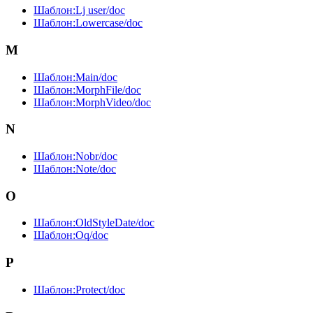
Шаблон:Lj user/doc
Шаблон:Lowercase/doc
M
Шаблон:Main/doc
Шаблон:MorphFile/doc
Шаблон:MorphVideo/doc
N
Шаблон:Nobr/doc
Шаблон:Note/doc
O
Шаблон:OldStyleDate/doc
Шаблон:Oq/doc
P
Шаблон:Protect/doc