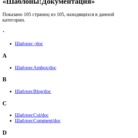
«Шаблоны:Документация»
Показано 105 страниц из 105, находящихся в данной
категории.
·
Шаблон:·/doc
A
Шаблон:Ambox/doc
B
Шаблон:Blog/doc
C
Шаблон:Col/doc
Шаблон:Comment/doc
D