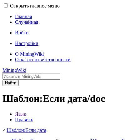
Открыть главное меню
Главная
Случайная
Войти
Настройки
О MiningWiki
Отказ от ответственности
MiningWiki
Найти
Шаблон:Если дата/doc
Язык
Править
<
Шаблон:Если дата