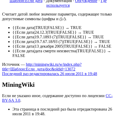
Шаблон:Если дата
·
Документация
·
Обсуждение
·
Где
используется
Считает датой любое значение параметра, содержащее только
допустимые символы (цифры и
()./
).
{{Если дата||TRUE|FALSE}} → TRUE
{{Если дата|24.12.3|TRUE|FALSE}} → TRUE
{{Если дата|19.7.1893 (7)|TRUE|FALSE}} → TRUE
{{Если дата|19.7.67.18/93 (7)|TRUE|FALSE}} → TRUE
{{Если дата|13 декабря 2005|TRUE|FALSE}} → FALSE
{{Если дата|дата смерти неизвестна|TRUE|FALSE}} →
FALSE
Источник —
http://miningwiki.ru/w/index.php?
title=Шаблон:Если_дата/doc&oldid=13072
Последний раз редактировалась 26 июля 2011 в 19:48
MiningWiki
Если не указано иное, содержание доступно по лицензии
CC-
BY-SA 3.0
.
Эта страница в последний раз была отредактирована 26
июля 2011 в 19:48.