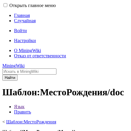
Открыть главное меню
Главная
Случайная
Войти
Настройки
О MiningWiki
Отказ от ответственности
MiningWiki
Найти
Шаблон:МестоРождения/doc
Язык
Править
<
Шаблон:МестоРождения