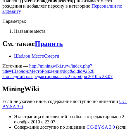
Шаблон
{{МестоРождения|Место}}
показывает место
рождения и добавляет персону в категорию
Персоналии по
алфавиту
.
Параметры:
Название места.
См. также
Править
Шаблон:МестоСмерти
Источник —
http://miningwiki.ru/w/index.php?
title=Шаблон:МестоРождения/doc&oldid=2528
Последний раз редактировалась 2 октября 2010 в 23:07
MiningWiki
Если не указано иное, содержание доступно по лицензии
CC-
BY-SA 3.0
.
Эта страница в последний раз была отредактирована 2
октября 2010 в 23:07.
Содержание доступно по лицензии
CC-BY-SA 3.0
(если