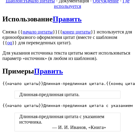
Шаблон:Начало цитаты
·
Документация
·
Обсуждение
·
Где
используется
Использование
Править
Связка {{
начало цитаты
}}{{
конец цитаты
}} используется для
единообразного оформления цитат (вместе с шаблоном
{{
oq
}} для переведенных цитат).
Для указания источника текста цитаты может использоваться
параметр «источник» (в любом из шаблонов).
Примеры
Править
{{начало цитаты}}Длинная-предлинная цитата.{{конец цита
Длинная-предлинная цитата.
{{начало цитаты}}Длинная-предлинная цитата с указанием 
Длинная-предлинная цитата с указанием
источника.
— И. И. Иванов, «Книга»