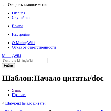
Открыть главное меню
Главная
Случайная
Войти
Настройки
О MiningWiki
Отказ от ответственности
MiningWiki
Найти
Шаблон:Начало цитаты/doc
Язык
Править
<
Шаблон:Начало цитаты