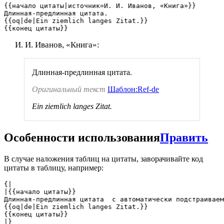
{{начало цитаты|источник=И. И. Иванов, «Книга»}}

Длинная-предлинная цитата.

{{oq|de|Ein ziemlich langes Zitat.}}

{{конец цитаты}}
И. И. Иванов, «Книга»:
Длинная-предлинная цитата.
Оригинальный текст
Шаблон:Ref-de
Ein ziemlich langes Zitat.
Особенности использования
Править
В случае наложения таблиц на цитаты, заворачивайте код
цитаты в таблицу, например:
{|

|{{начало цитаты}}

Длинная-предлинная цитата  c автоматически подстраиваем
{{oq|de|Ein ziemlich langes Zitat.}}

{{конец цитаты}}

|}