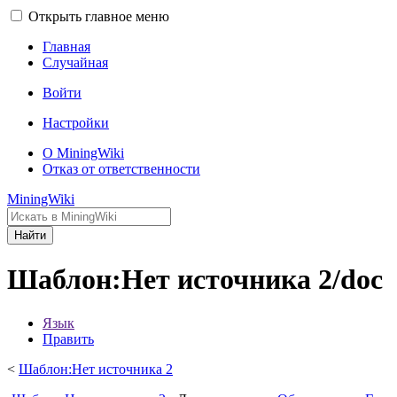
Открыть главное меню
Главная
Случайная
Войти
Настройки
О MiningWiki
Отказ от ответственности
MiningWiki
Найти
Шаблон:Нет источника 2/doc
Язык
Править
<
Шаблон:Нет источника 2