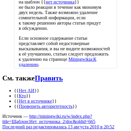
на шаблон {{
нет источника
}}
не было реакции
в течение
как минимум
двух недель.
Также возможно удаление
сомнительной информации, если
к такому решению
авторы статьи
придут
в обсуждении.
Если основное содержание статьи
представляет собой недостоверные
высказывания,
и вы
не видите
возможностей
к её улучшению,
статью следует предложить
к удалению
на странице
Miningwikia:К
удалению
.
См. также
Править
{{
Нет АИ
}}
{{
Кто
}}
{{
Нет в источнике
}}
{{
Проверить авторитетность
}}
Источник —
http://miningwiki.ru/w/index.php?
title=Шаблон:Нет_источника_2/doc&oldid=665
Последний раз редактировалась 13 августа 2010 в 20:52