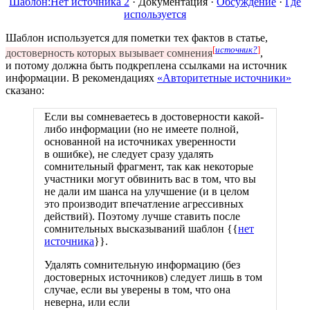
Шаблон:Нет источника 2
·
Документация
·
Обсуждение
·
Где
используется
Шаблон используется для пометки тех фактов в статье,
[
источник?
]
достоверность которых вызывает сомнения
,
и потому
должна быть
подкреплена ссылками
на источник
информации. В рекомендациях
«Авторитетные источники»
сказано:
Если вы сомневаетесь в достоверности какой-
либо информации (но
не имеете
полной,
основанной
на источниках
уверенности
в ошибке),
не следует
сразу удалять
сомнительный фрагмент,
так как
некоторые
участники могут
обвинить вас
в том,
что вы
не дали им
шанса
на улучшение
(и в целом
это производит впечатление агрессивных
действий). Поэтому лучше ставить после
сомнительных высказываний шаблон {{
нет
источника
}}.
Удалять сомнительную информацию (без
достоверных источников) следует
лишь в том
случае, если вы уверены
в том,
что она
неверна, или если