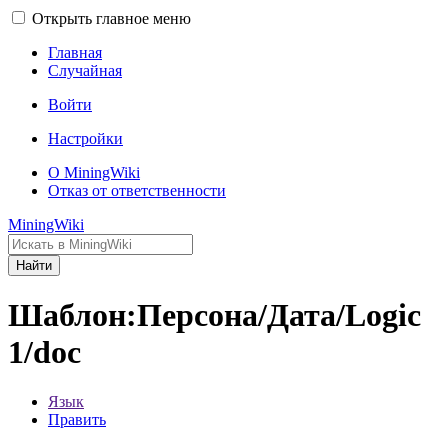
Открыть главное меню
Главная
Случайная
Войти
Настройки
О MiningWiki
Отказ от ответственности
MiningWiki
Найти
Шаблон:Персона/Дата/Logic
1/doc
Язык
Править