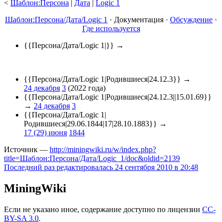
<
Шаблон:Персона
‎ |
Дата
‎ |
Logic 1
Шаблон:Персона/Дата/Logic 1
·
Документация
·
Обсуждение
·
Где используется
{{Персона/Дата/Logic 1|}} →
{{Персона/Дата/Logic 1|Родившиеся|24.12.3}} →
24 декабря
3
(2022 года)
{{Персона/Дата/Logic 1|Родившиеся|24.12.3||15.01.69}}
→
24 декабря
3
{{Персона/Дата/Logic 1|
Родившиеся|29.06.1844|17|28.10.1883}} →
17 (29) июня
1844
Источник —
http://miningwiki.ru/w/index.php?
title=Шаблон:Персона/Дата/Logic_1/doc&oldid=2139
Последний раз редактировалась 24 сентября 2010 в 20:48
MiningWiki
Если не указано иное, содержание доступно по лицензии
CC-
BY-SA 3.0
.