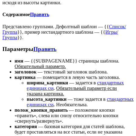
исходя из высоты картинки.
Содержимое
Править
Представлено группами. Дефолтный шаблон — {{
Список/
Группа
}}, пример нестандартного шаблона — {{
Игры/
Группа
}}.
Параметры
Править
имя
— {{SUBPAGENAME}} страницы шаблона.
Обязательный параметр.
заголовок
— текстовый заголовок шаблона.
картинка
— помещается в левую часть заголовка.
ширина_картинки
— задается в
стандартных
единицах css
.
Обязательный параметр если
указана картинка.
высота_картинки
— тоже задается в
стандартных
единицах css
. Необязательна.
полож_кнопки_править
— положение кнопки
«править», слева или снизу относительно кнопки
«свернуть/развернуть».
категория
— базовая категория для статей шаблона,
будет проставляться на все статьи, если не указанна