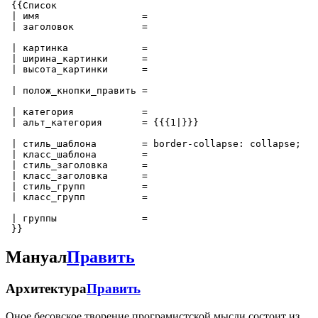
 {{Список

 | имя                  = 

 | заголовок            = 

 | картинка             = 

 | ширина_картинки      =

 | высота_картинки      =

 | полож_кнопки_править =

 | категория            = 

 | альт_категория       = {{{1|}}}

 | стиль_шаблона        = border-collapse: collapse;

 | класс_шаблона        = 

 | стиль_заголовка      =

 | класс_заголовка      =

 | стиль_групп          =

 | класс_групп          =

 | группы               =

Мануал
Править
Архитектура
Править
Оное бесовское творение програмистской мысли состоит из