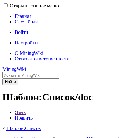
Открыть главное меню
Главная
Случайная
Войти
Настройки
О MiningWiki
Отказ от ответственности
MiningWiki
Найти
Шаблон:Список/doc
Язык
Править
<
Шаблон:Список