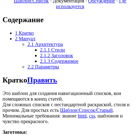
Шаблон:Список
·
Документация
·
Обсуждение
·
Где
используется
Содержание
1
Кратко
2
Мануал
2.1
Архитектура
2.1.1
Стили
2.1.2
Заголовок
2.1.3
Содержимое
2.2
Параметры
Кратко
Править
Это шаблон для создания навигационный списков, кои
помещаются в конец статей.
Для сложных списков с нестандартной раскраской, стиля и
прочим. Для простых есть
Шаблон:Список/Старый
.
Минимальные требования: знание
html
,
css
, шаблонов и
чувство прекрасного.
Заготовка: