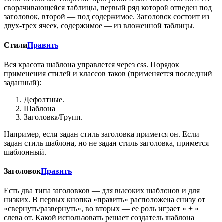
сворачивающейся таблицы, первый ряд которой отведен под
заголовок, второй — под содержимое. Заголовок состоит из
двух-трех ячеек, содержимое — из вложенной таблицы.
Стили
Править
Вся красота шаблона управлется через css. Порядок
применения стилей и классов таков (применяется последний
заданный):
Дефолтные.
Шаблона.
Заголовка/Групп.
Например, если задан стиль заголовка примется он. Если
задан стиль шаблона, но не задан стиль заголовка, примется
шаблонный.
Заголовок
Править
Есть два типа заголовков — для высоких шаблонов и для
низких. В первых кнопка «править» расположена снизу от
«свернуть/развернуть», во вторых — ее роль играет « + »
слева от. Какой использовать решает создатель шаблона