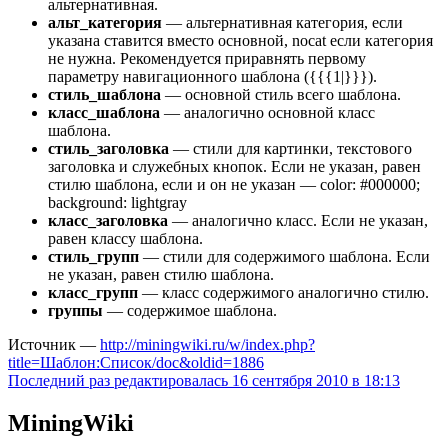
альтернативная.
альт_категория
— альтернативная категория, если
указана ставится вместо основной, nocat если категория
не нужна. Рекомендуется приравнять первому
параметру навигационного шаблона ({{{1|}}}).
стиль_шаблона
— основной стиль всего шаблона.
класс_шаблона
— аналогично основной класс
шаблона.
стиль_заголовка
— стили для картинки, текстового
заголовка и служебных кнопок. Если не указан, равен
стилю шаблона, если и он не указан — color: #000000;
background: lightgray
класс_заголовка
— аналогично класс. Если не указан,
равен классу шаблона.
стиль_групп
— стили для содержимого шаблона. Если
не указан, равен стилю шаблона.
класс_групп
— класс содержимого аналогично стилю.
группы
— содержимое шаблона.
Источник —
http://miningwiki.ru/w/index.php?
title=Шаблон:Список/doc&oldid=1886
Последний раз редактировалась 16 сентября 2010 в 18:13
MiningWiki