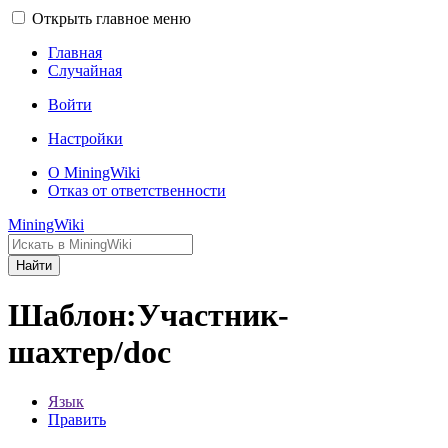
Открыть главное меню
Главная
Случайная
Войти
Настройки
О MiningWiki
Отказ от ответственности
MiningWiki
Найти
Шаблон:Участник-
шахтер/doc
Язык
Править