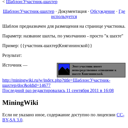
<
Шаблон:Участник-шахтер
Шаблон:Участник-шахтер
·
Документация
·
Обсуждение
·
Где
используется
Шаблон предназначен для размещения на странице участника.
Параметр: название шахты, по умолчанию - просто "к шахте"
Пример: {{участник-шахтер|Княгининской}}
Результат:
Источник —
Этот участник имеет
непосредственное отношение к
шахте Княгининской.
http://miningwiki.ru/w/index.php?title=Шаблон:Участник-
шахтер/doc&oldid=14677
Последний раз редактировалась 11 сентября 2011 в 16:08
MiningWiki
Если не указано иное, содержание доступно по лицензии
CC-
BY-SA 3.0
.