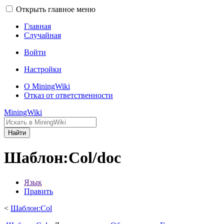
Открыть главное меню
Главная
Случайная
Войти
Настройки
О MiningWiki
Отказ от ответственности
MiningWiki
Найти
Шаблон:Col/doc
Язык
Править
<
Шаблон:Col