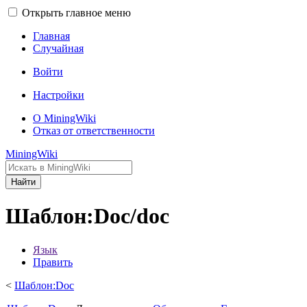
Открыть главное меню
Главная
Случайная
Войти
Настройки
О MiningWiki
Отказ от ответственности
MiningWiki
Найти
Шаблон:Doc/doc
Язык
Править
<
Шаблон:Doc