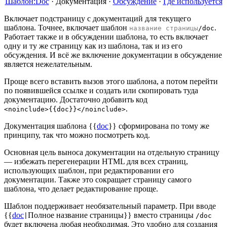
Шаблон:Doc
·
Документация
·
Обсуждение
·
Где используется
Включает подстраницу с документаций для текущего
шаблона. Точнее, включает шаблон
.
название страницы
/doc
Работает также и в обсуждении шаблона, то есть включает
одну и ту же страницу как из шаблона, так и из его
обсуждения. И всё же включение документации в обсуждение
является нежелательным.
Проще всего вставить вызов этого шаблона, а потом перейти
по появившейся ссылке и создать или скопировать туда
документацию. Достаточно добавить код
.
<noinclude>{{doc}}</noinclude>
Документация шаблона {{
doc
}} сформирована по тому же
принципу, так что можно посмотреть код.
Основная цель выноса документации на отдельную страницу
— избежать перегенерации HTML для всех страниц,
использующих шаблон, при редактировании его
документации. Также это сокращает страницу самого
шаблона, что делает редактирование проще.
Шаблон поддерживает необязательный параметр. При вводе
{{
doc
Полное название страницы
}}
вместо страницы
|
/doc
будет включена любая необходимая. Это удобно для создания