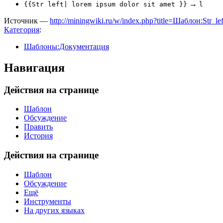
→
{{Str left| lorem ipsum dolor sit amet }}
l
Источник —
http://miningwiki.ru/w/index.php?title=Шаблон:Str_l
Категория
:
Шаблоны:Документация
Навигация
Действия на странице
Шаблон
Обсуждение
Править
История
Действия на странице
Шаблон
Обсуждение
Ещё
Инструменты
На других языках