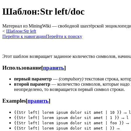
Шаблон:Str left/doc
Материал из MiningWiki — свободной шахтёрской энциклопед
<
Шаблон:Str left
Перейти к навигации
Перейти к поиску
Этот шаблон возвращает заданное количество символов, начина
Использование
[
править
]
первый параметр
—
(compulsory)
текстовая строка, кото
второй параметр
— количество символов, которые надо ве
неопределено, то возвращается первый символ строки.
Examples
[
править
]
→
{{Str left| lorem ipsum dolor sit amet | 10 }}
l
→
{{Str left| lorem ipsum dolor sit amet | 1 }}
l
→
{{Str left| lorem ipsum dolor sit amet | foo }}
→
{{Str left| lorem ipsum dolor sit amet | }}