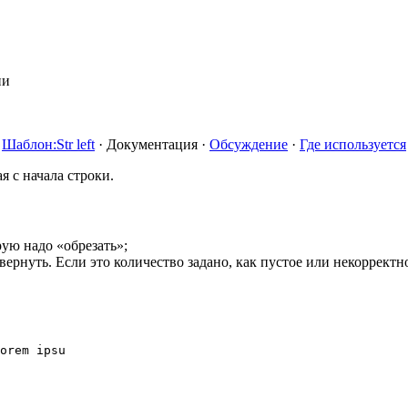
ии
Шаблон:Str left
·
Документация
·
Обсуждение
·
Где используется
я с начала строки.
рую надо «обрезать»;
рнуть. Если это количество задано, как пустое или некорректно
orem ipsu